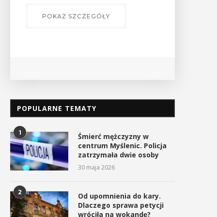
"Było... 
POKAŻ SZCZEGÓŁY
PO
POPULARNE TEMATY
1
Śmierć mężczyzny w
centrum Myślenic. Policja
zatrzymała dwie osoby
30 maja 2026
2
Od upomnienia do kary.
Dlaczego sprawa petycji
wróciła na wokandę?