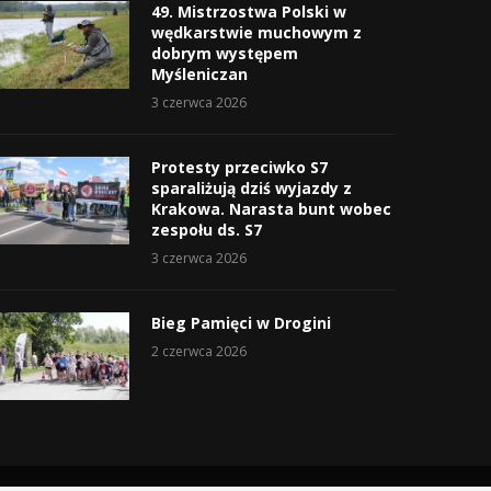
49. Mistrzostwa Polski w
wędkarstwie muchowym z
dobrym występem
Myśleniczan
3 czerwca 2026
Protesty przeciwko S7
sparaliżują dziś wyjazdy z
Krakowa. Narasta bunt wobec
zespołu ds. S7
3 czerwca 2026
Bieg Pamięci w Drogini
2 czerwca 2026