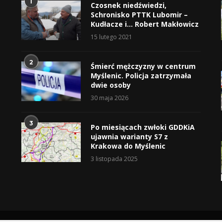
1
Czosnek niedźwiedzi,
Schronisko PTTK Lubomir –
Kudłacze i… Robert Makłowicz
15 lutego 2021
2
Śmierć mężczyzny w centrum
Myślenic. Policja zatrzymała
dwie osoby
30 maja 2026
3
Po miesiącach zwłoki GDDKiA
ujawnia warianty S7 z
Krakowa do Myślenic
3 listopada 2025