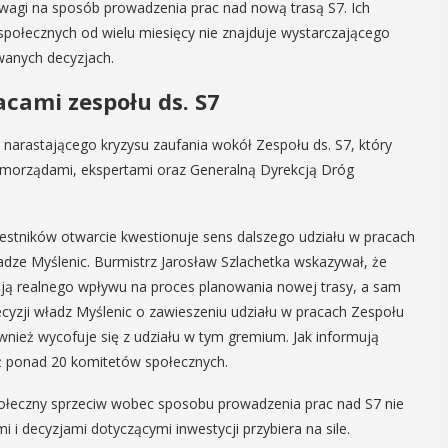
 uwagi na sposób prowadzenia prac nad nową trasą S7. Ich
06
połecznych od wielu miesięcy nie znajduje wystarczającego
wanych decyzjach.
CZERWIEC
cami zespołu ds. S7
09:00
 narastającego kryzysu zaufania wokół Zespołu ds. S7, który
amorządami, ekspertami oraz Generalną Dyrekcją Dróg
Salt Mine Cup
2026
estników otwarcie kwestionuje sens dalszego udziału w pracach
 i
adze Myślenic. Burmistrz Jarosław Szlachetka wskazywał, że
W sobotę 6 czerwca w hali
ają realnego wpływu na proces planowania nowej trasy, a sam
y
widowiskowo-sportowej w Myślenicach
cyzji władz Myślenic o zawieszeniu udziału w pracach Zespołu
odbędzie się 11. edycja turnieju Salt
, czyli 29-30
Mine Cup. Na godz. 9 zaplanowana jest
ównież wycofuje się z udziału w tym gremium. Jak informują
dbędzie się
oficjalna prezentacja drużyn ...
uż ponad 20 komitetów społecznych.
mira.
 przez
połeczny sprzeciw wobec sposobu prowadzenia prac nad S7 nie
 Myślenicach
POKAŻ SZCZEGÓŁY
i i decyzjami dotyczącymi inwestycji przybiera na sile.