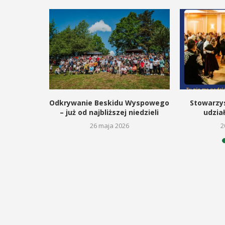
nym pasem
Odkrywanie Beskidu Wyspowego
Stowarzy
eczora...
– już od najbliższej niedzieli
udział
6
26 maja 2026
2