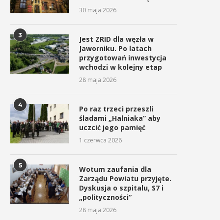
30 maja 2026
3
Jest ZRID dla węzła w
Jaworniku. Po latach
przygotowań inwestycja
wchodzi w kolejny etap
28 maja 2026
Prace nad przebiegiem drogi
Spójrzmy w górę, dziś Dzi
4
Po raz trzeci przeszli
ekspresowej S7 na odcinku...
Patrzenia w Niebo
śladami „Halniaka” aby
24 kwietnia 2026
14 kwietnia 2026
uczcić jego pamięć
1 czerwca 2026
5
Wotum zaufania dla
Zarządu Powiatu przyjęte.
Dyskusja o szpitalu, S7 i
„polityczności”
28 maja 2026