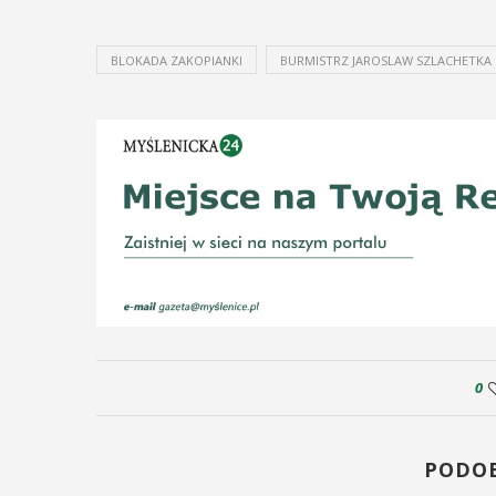
odbędzie się na ...
ltury i Sportu oraz Urząd ...
BLOKADA ZAKOPIANKI
BURMISTRZ JAROSLAW SZLACHETKA
POKAŻ SZCZEGÓŁY
AŻ SZCZEGÓŁY
0
PODO