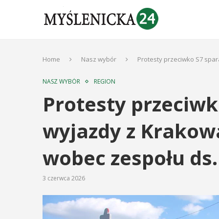
Home
Nasz wybór
Protesty przeciwko S7 spar
NASZ WYBÓR
REGION
Protesty przeciwko
wyjazdy z Krakow
wobec zespołu ds.
3 czerwca 2026