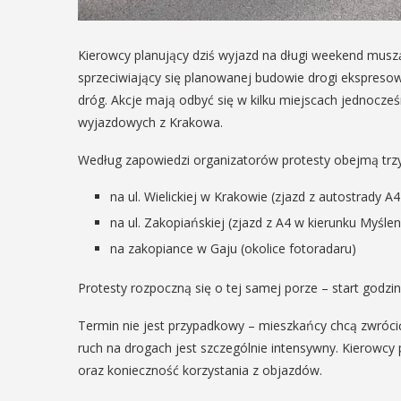
Kierowcy planujący dziś wyjazd na długi weekend muszą
sprzeciwiający się planowanej budowie drogi ekspresow
dróg. Akcje mają odbyć się w kilku miejscach jednocze
wyjazdowych z Krakowa.
Według zapowiedzi organizatorów protesty obejmą trzy 
na ul. Wielickiej w Krakowie (zjazd z autostrady A4
na ul. Zakopiańskiej (zjazd z A4 w kierunku Myślen
na zakopiance w Gaju (okolice fotoradaru)
Protesty rozpoczną się o tej samej porze – start godz
Termin nie jest przypadkowy – mieszkańcy chcą zwróc
ruch na drogach jest szczególnie intensywny. Kierowcy
oraz konieczność korzystania z objazdów.