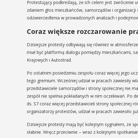
Protestujący podkreślają, że ich celem jest zwrócenie
29
zdaniem głos mieszkańców, samorządów i organizacji s
IPIEC
odzwierciedlenia w prowadzonych analizach i podejmo
8:00 -
SIERPIEŃ
8:00
Coraz większe rozczarowanie pra
08:00 - 18:00
Dzisiejsze protesty odbywają się również w atmosferze
miał być platformą dialogu pomiędzy mieszkańcami, s
V Turniej
Krajowych i Autostrad.
dzynarodowe
Myślimira.
polskie
Po ostatnim posiedzeniu zespołu coraz więcej jego ucz
Mieszczanie
tego gremium. Wcześniej udział w pracach zawiesiły wł
kania z
przedstawiciele samorządów i strony społecznej nie m
rzemieślnic
lorem
zespół nie spełnia pokładanych w nim oczekiwań. Po de
W ostatni weekend wakacji
ds. S7 coraz więcej przedstawicieli strony społecznej r
ne Międzynarodowe
sierpnia w Myślenicach o
organizatorzy protestów, udział w pracach zawiesiło j
ie Spotkania z Folklorem
piąta edycja Turnieju Myśli
ę w dniach 13–20 lipca.
Wydarzenie organizowane
Dzisiejsze protesty mają być kolejnym sygnałem, że s
orem festiwalu jest Gmina
Muzeum Niepodległości w
słabnie. Wręcz przeciwnie – wraz z kolejnymi spotkaniam
, wspierana przez Myślenicki