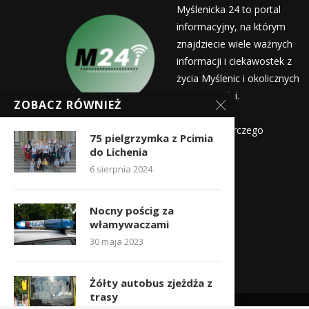
Myślenicka 24 to portal
informacyjny, na którym
znajdziecie wiele ważnych
informacji i ciekawostek z
życia Myślenic i okolicznych
miejscowości.
ZOBACZ RÓWNIEŻ
Wydawca:
Myślenicka Agencja Rozwoju Gospodarczego
75 pielgrzymka z Pcimia
do Lichenia
Kontakt:
6 sierpnia 2024
redakcja@myslenicka24.pl
Nocny pościg za
włamywaczami
30 maja 2023
Żółty autobus zjeżdża z
trasy