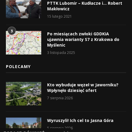
PTTK Lubomir – Kudłacze i… Robert
Makłowicz
15 lutego 2021
3
Po miesiącach zwłoki GDDKiA
ujawnia warianty S7 z Krakowa do
Myślenic
3 listopada 2025
POLECAMY
Kto wybuduje węzeł w Jaworniku?
Wpłynęło dziesięć ofert
7 sierpnia 2026
Wyruszyli! Ich cel to Jasna Góra
5 sierpnia 2026