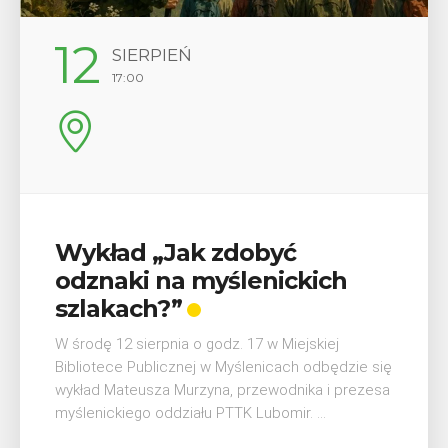
29
SIERPIEŃ
08:00 - 18:00
yć
V Turniej Myślimira.
ickich
Mieszczanie i rzemieśl
W ostatni weekend wakacji, czyli 29-30 
Myślenicach odbędzie się piąta edycja
Miejskiej
Myślimira. Wydarzenie organizowane p
cach odbędzie się
Muzeum Niepodległości w Myślenicac
odnika i prezesa
się na ...
mir. ...