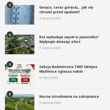
3
Gorąco, coraz goręcej… Jak się
chronić przed upałami?
4 sierpnia 2026
4
Kto wybuduje węzeł w Jaworniku?
Wpłynęło dziesięć ofert
7 sierpnia 2026
5
Sekcja Badmintona TKKF Uklejna
Myślenice ogłasza nabór
31 lipca 2026
6
Nocne utrudnienia na zakopiance
3 sierpnia 2026