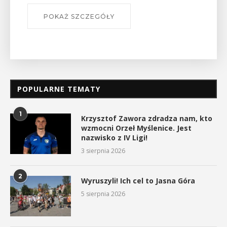
POKAŻ SZCZEGÓŁY
POPULARNE TEMATY
1
Krzysztof Zawora zdradza nam, kto
wzmocni Orzeł Myślenice. Jest
nazwisko z IV Ligi!
3 sierpnia 2026
2
Wyruszyli! Ich cel to Jasna Góra
5 sierpnia 2026