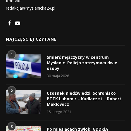
Kontakt:
redakcja@myslenicka24.pl
NAJCZĘŚCIEJ CZYTANE
1
Śmierć mężczyzny w centrum
Myślenic. Policja zatrzymała dwie
osoby
30 maja 2026
2
Czosnek niedźwiedzi, Schronisko
PTTK Lubomir – Kudłacze i… Robert
Makłowicz
15 lutego 2021
3
Po miesiącach zwłoki GDDKiA