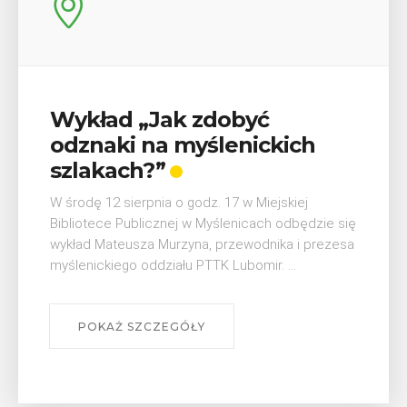
Wykład „Jak zdobyć
odznaki na myślenickich
szlakach?”
W środę 12 sierpnia o godz. 17 w Miejskiej
Bibliotece Publicznej w Myślenicach odbędzie się
wykład Mateusza Murzyna, przewodnika i prezesa
myślenickiego oddziału PTTK Lubomir. ...
POKAŻ SZCZEGÓŁY