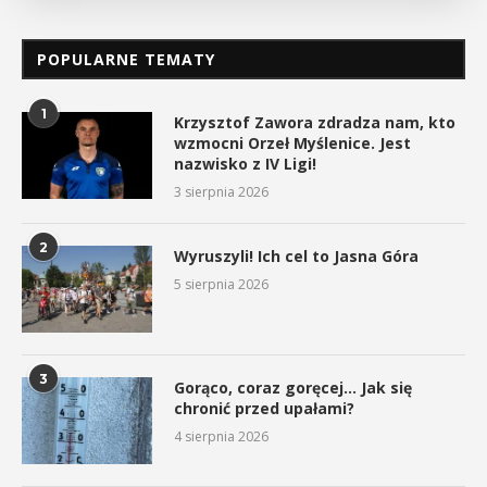
POPULARNE TEMATY
1
Krzysztof Zawora zdradza nam, kto
wzmocni Orzeł Myślenice. Jest
nazwisko z IV Ligi!
3 sierpnia 2026
2
Wyruszyli! Ich cel to Jasna Góra
5 sierpnia 2026
3
Gorąco, coraz goręcej… Jak się
chronić przed upałami?
4 sierpnia 2026