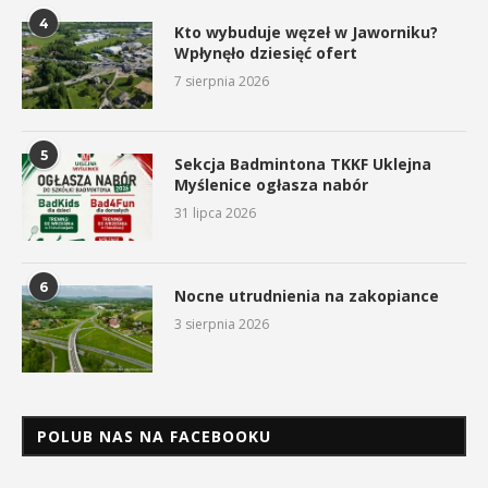
4
Kto wybuduje węzeł w Jaworniku?
Wpłynęło dziesięć ofert
7 sierpnia 2026
5
Sekcja Badmintona TKKF Uklejna
Myślenice ogłasza nabór
31 lipca 2026
6
Nocne utrudnienia na zakopiance
3 sierpnia 2026
POLUB NAS NA FACEBOOKU