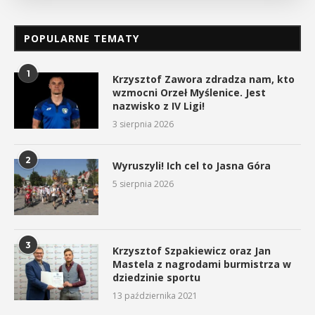
POPULARNE TEMATY
1
Krzysztof Zawora zdradza nam, kto
wzmocni Orzeł Myślenice. Jest
nazwisko z IV Ligi!
3 sierpnia 2026
2
Wyruszyli! Ich cel to Jasna Góra
5 sierpnia 2026
3
Krzysztof Szpakiewicz oraz Jan
Mastela z nagrodami burmistrza w
dziedzinie sportu
13 października 2021