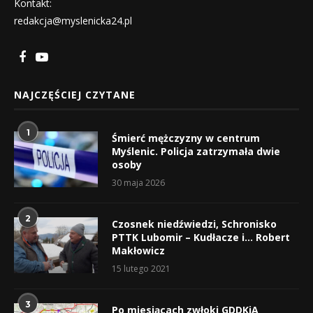
Kontakt:
redakcja@myslenicka24.pl
NAJCZĘŚCIEJ CZYTANE
1
Śmierć mężczyzny w centrum
Myślenic. Policja zatrzymała dwie
osoby
30 maja 2026
2
Czosnek niedźwiedzi, Schronisko
PTTK Lubomir – Kudłacze i… Robert
Makłowicz
15 lutego 2021
3
Po miesiącach zwłoki GDDKiA