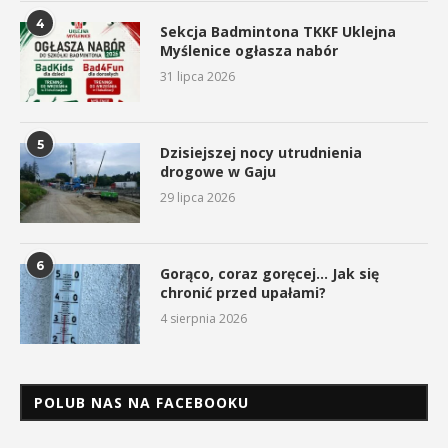
4
Sekcja Badmintona TKKF Uklejna
Myślenice ogłasza nabór
31 lipca 2026
5
Dzisiejszej nocy utrudnienia
drogowe w Gaju
29 lipca 2026
6
Gorąco, coraz goręcej… Jak się
chronić przed upałami?
4 sierpnia 2026
POLUB NAS NA FACEBOOKU