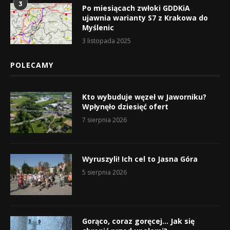
3
Po miesiącach zwłoki GDDKiA
ujawnia warianty S7 z Krakowa do
Myślenic
3 listopada 2025
POLECAMY
Kto wybuduje węzeł w Jaworniku?
Wpłynęło dziesięć ofert
7 sierpnia 2026
Wyruszyli! Ich cel to Jasna Góra
5 sierpnia 2026
Gorąco, coraz goręcej… Jak się