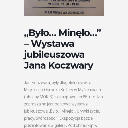
„Było… Minęło…”
– Wystawa
jubileuszowa
Jana Koczwary
Jan Koczwara, były długoletni dyrektor
Miejskiego Ośrodka Kultury w Myślenicach
(obecny MOKIS) z okazji swoich 85. urodzin
zaprasza na jednodniową wystawę
jubileuszową „Było… Minęło… Urywki życia,
pracy, twórczości”. Ekspozycja będzie
prezentowana w galerii „Pod chmurką” w