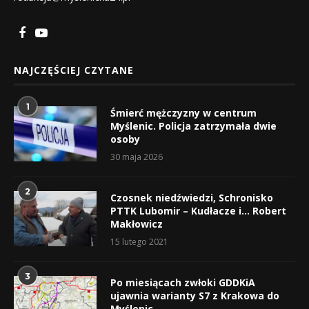
NAJCZĘŚCIEJ CZYTANE
1
Śmierć mężczyzny w centrum
Myślenic. Policja zatrzymała dwie
osoby
30 maja 2026
2
Czosnek niedźwiedzi, Schronisko
PTTK Lubomir – Kudłacze i… Robert
Makłowicz
15 lutego 2021
3
Po miesiącach zwłoki GDDKiA
ujawnia warianty S7 z Krakowa do
Myślenic