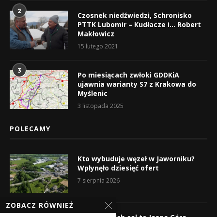
2
Czosnek niedźwiedzi, Schronisko
PTTK Lubomir – Kudłacze i… Robert
Makłowicz
15 lutego 2021
3
Po miesiącach zwłoki GDDKiA
ujawnia warianty S7 z Krakowa do
Myślenic
3 listopada 2025
POLECAMY
Kto wybuduje węzeł w Jaworniku?
Wpłynęło dziesięć ofert
7 sierpnia 2026
ZOBACZ RÓWNIEŻ