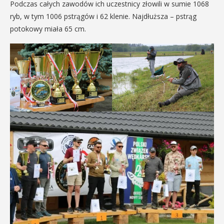
Podczas całych zawodów ich uczestnicy złowili w sumie 1068
ryb, w tym 1006 pstrągów i 62 klenie. Najdłuższa – pstrąg
potokowy miała 65 cm.