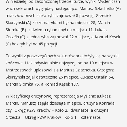
W niedzielę, po zakończonej trzeciej turze, wyniki Myśleniczan
w ich sektorach wyglądały następująco: Mariusz Szlachetka (A)
miał złowionych sześć ryb i zajmował 8 pozycję, Grzesiek
Skurzyński (A) z trzema rybami był na miejscu 28, Marcin
Słomka (B) z dwiema rybami był na miejscu 11, Łukasz
Ostafin (C) z jedną rybą zajmował 22 miejsce, a Konrad Kęsek
(C) bez ryb był na 45 pozycji.
Te wyniki z poszczególnych sektorów przełożyły się na wyniki
końcowe. I tak indywidualnie najwyżej, bo na 10 miejscu w
Mistrzostwach uplasował się Mariusz Szlachetka. Grzegorz
Skurzyński zajął ostatecznie 26 miejsce, Łukasz Ostafin 54,
Marcin Słomka 76, a Konrad Kęsek 107.
W klasyfikacji drużynowej reprezentacja Myślenic (Łukasz,
Marcin, Mariusz) zajęła dziesiąte miejsce, drużyna Konrada,
czyli Okręg PZW Kraków – Koło 2, dwunaste, a drużyna
Grześka – Okręg PZW Kraków –Koło 1 – czternaste.