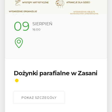
12
SIERPIEŃ
17:00
Wykład „Jak zdobyć
odznaki na myślenickich
szlakach?”
W środę 12 sierpnia o godz. 17 w Miejskiej
Bibliotece Publicznej w Myślenicach odbędzie się
wykład Mateusza Murzyna, przewodnika i prezesa