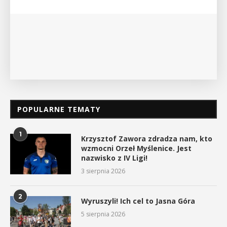
myślenickiego oddziału PTTK Lubomir. ...
POKAŻ SZCZEGÓŁY
POPULARNE TEMATY
1
Krzysztof Zawora zdradza nam, kto
wzmocni Orzeł Myślenice. Jest
nazwisko z IV Ligi!
3 sierpnia 2026
2
Wyruszyli! Ich cel to Jasna Góra
5 sierpnia 2026