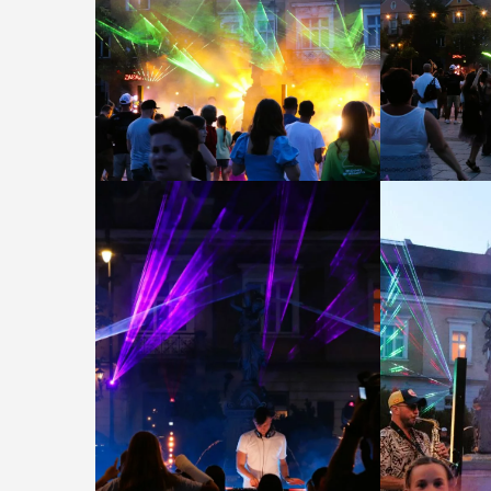
Lubomir. ...
POKAŻ SZCZEGÓŁY