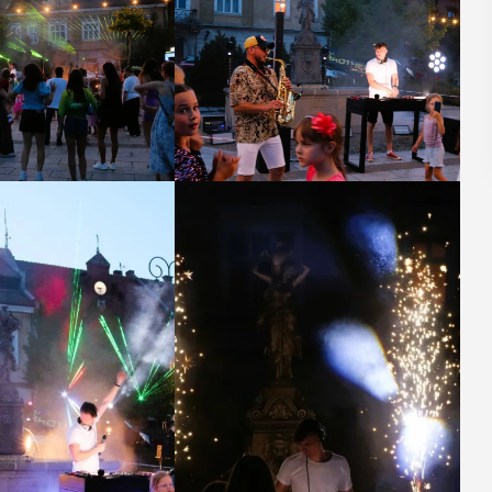
odbędzie się na ...
POKAŻ SZCZEGÓŁY