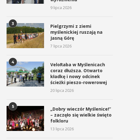
9 lipca 2026
3
Pielgrzymi z ziemi
myślenickiej ruszają na
Jasną Górę
7 lipca 2026
4
VeloRaba w Myślenicach
coraz dłuższa. Otwarto
kładkę i nowy odcinek
ścieżki pieszo-rowerowej
20 lipca 2026
5
„Dobry wieczór Myślenice!”
– zaczęło się wielkie święto
folkloru
13 lipca 2026