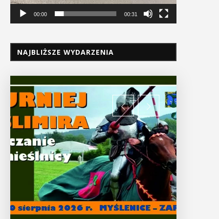
00:00
00:31
NAJBLIŻSZE WYDARZENIA