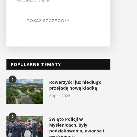
Lubomir. ...
odbędzie
POKAŻ SZCZEGÓŁY
PO
POPULARNE TEMATY
1
Rowerzyści już niedługo
przejadą nową kładką
8 lipca 2026
2
Święto Policji w
Myślenicach. Były
podziękowania, awanse i
wyróżnienia