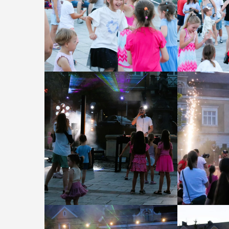
12
SIERPIEŃ
17:00
Wykład „Ja
zdobyć odzn
myślenickic
szlakach?”
W środę 12 sierpnia o god
Miejskiej Bibliotece Publi
Myślenicach odbędzie się
Mateusza Murzyna, przewo
prezesa myślenickiego o