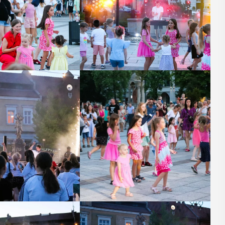
29
SIERPIEŃ
08:00 - 18:00
k
V Turniej
aki na
Myślimira.
h
Mieszczanie i
rzemieślnicy
z. 17 w
W ostatni weekend wakacji, czyli 29-30
cznej w
sierpnia w Myślenicach odbędzie się
 wykład
piąta edycja Turnieju Myślimira.
dnika i
Wydarzenie organizowane przez
ddziału PTTK
Muzeum Niepodległości w Myślenicach