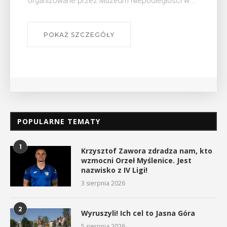
wykład Mateusza Murzyna, przewodnika i prezesa
myślenickiego oddziału PTTK Lubomir. ...
POKAŻ SZCZEGÓŁY
POPULARNE TEMATY
1
Krzysztof Zawora zdradza nam, kto
wzmocni Orzeł Myślenice. Jest
nazwisko z IV Ligi!
3 sierpnia 2026
2
Wyruszyli! Ich cel to Jasna Góra
5 sierpnia 2026