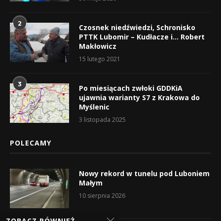
2
Czosnek niedźwiedzi, Schronisko
PTTK Lubomir – Kudłacze i… Robert
Makłowicz
15 lutego 2021
3
Po miesiącach zwłoki GDDKiA
ujawnia warianty S7 z Krakowa do
Myślenic
3 listopada 2025
POLECAMY
Nowy rekord w tunelu pod Luboniem
Małym
10 sierpnia 2026
ZOBACZ RÓWNIEŻ