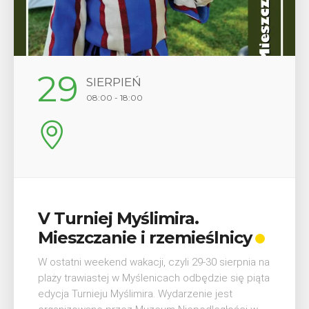
12
SIERPIEŃ
17:00
Wykład „Jak zdobyć
odznaki na myślenickich
szlakach?”
W środę 12 sierpnia o godz. 17 w Miejskiej
Bibliotece Publicznej w Myślenicach odbędzie się