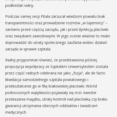
podkreślał radny.
Podczas samej sesji Pitala zarzucał władzom powiatu brak
transparentności oraz prowadzenie rozmów „w tajemnicy” –
zarówno przed częścią zarządu, jak i przed dyrekcją placówki
oraz związkami zawodowymi. W jego ocenie właśnie to miało
doprowadzić do utraty społecznego zaufania wobec działań
zarządu w sprawie szpitala.
Radny przypominał również, że przedstawiona później
propozycja współpracy ze Szpitalem Uniwersyteckim została
przez część radnych odebrana nie jako „fuzja”, ale de facto
likwidacja samodzielnego szpitala powiatowego i
przekształcenie go w filię krakowskiej placówki. Wśród
podnoszonych wątpliwości pojawiały się m.in. kwestie
przekazania majątku, utraty kontroli nad placówką czy braku
gwarancji utrzymania obecnych oddziałów i świadczeń
medycznych.