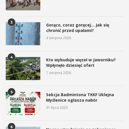
3
Gorąco, coraz goręcej… Jak się
chronić przed upałami?
4 sierpnia 2026
4
Kto wybuduje węzeł w Jaworniku?
Wpłynęło dziesięć ofert
7 sierpnia 2026
5
Sekcja Badmintona TKKF Uklejna
Myślenice ogłasza nabór
31 lipca 2026
6