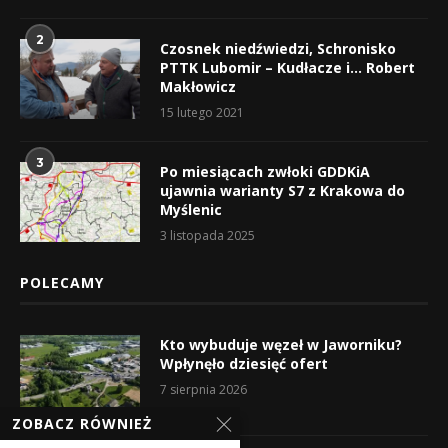
2
Czosnek niedźwiedzi, Schronisko
PTTK Lubomir – Kudłacze i… Robert
Makłowicz
15 lutego 2021
3
Po miesiącach zwłoki GDDKiA
ujawnia warianty S7 z Krakowa do
Myślenic
3 listopada 2025
POLECAMY
Kto wybuduje węzeł w Jaworniku?
Wpłynęło dziesięć ofert
7 sierpnia 2026
ZOBACZ RÓWNIEŻ