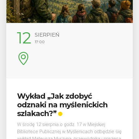
12
SIERPIEŃ
17:00
Wykład „Jak zdobyć
odznaki na myślenickich
szlakach?”
W środę 12 sierpnia o godz. 17 w Miejskiej
Bibliotece Publicznej w Myślenicach odbędzie się
wykład Mateusza Murzyna, przewodnika i prezesa