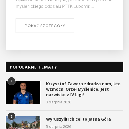
myślenickiego oddziału PTTK Lubomir. ...
POKAŻ SZCZEGÓŁY
POPULARNE TEMATY
1
Krzysztof Zawora zdradza nam, kto
wzmocni Orzeł Myślenice. Jest
nazwisko z IV Ligi!
3 sierpnia 2026
2
Wyruszyli! Ich cel to Jasna Góra
5 sierpnia 2026