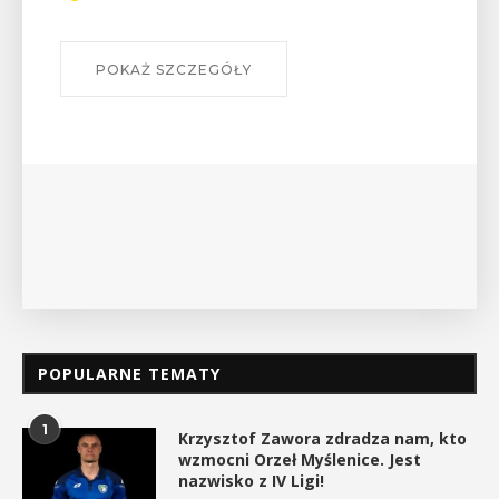
szlakach?”
W środę 12 sierpnia o godz. 17 w Miejskiej
Bibliotece Publicznej w Myślenicach odbędzie się
wykład Mateusza Murzyna, przewodnika i prezesa
myślenickiego oddziału PTTK Lubomir. ...
POKAŻ SZCZEGÓŁY
POPULARNE TEMATY
1
Krzysztof Zawora zdradza nam, kto
wzmocni Orzeł Myślenice. Jest
nazwisko z IV Ligi!