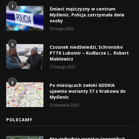
1
Śmierć mężczyzny w centrum
Myślenic. Policja zatrzymała dwie
osoby
30 maja 2026
2
Czosnek niedźwiedzi, Schronisko
PTTK Lubomir – Kudłacze i… Robert
Makłowicz
15 lutego 2021
3
Po miesiącach zwłoki GDDKiA
ujawnia warianty S7 z Krakowa do
Myślenic
3 listopada 2025
POLECAMY
Kto wybuduje węzeł w Jaworniku?