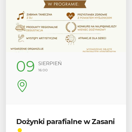
12
SIERPIEŃ
17:00
Wykład „Jak zdobyć
odznaki na myślenickich