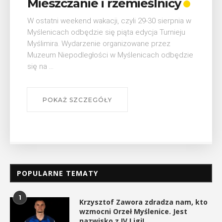
odznaki na myślenickich
szlakach?”
W środę 12 sierpnia o godz. 17 w Miejskiej
Bibliotece Publicznej w Myślenicach odbędzie się
wykład Mateusza Murzyna, przewodnika i prezesa
myślenickiego oddziału PTTK Lubomir. ...
POKAŻ SZCZEGÓŁY
POPULARNE TEMATY
1
Krzysztof Zawora zdradza nam, kto
wzmocni Orzeł Myślenice. Jest
nazwisko z IV Ligi!