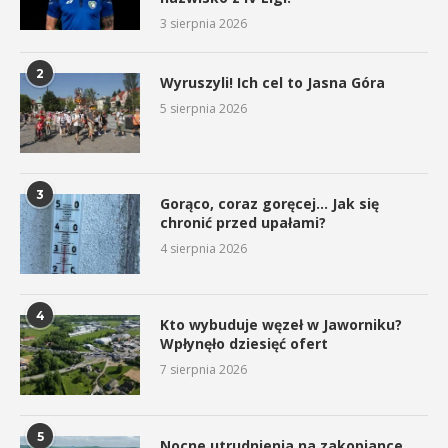
3 sierpnia 2026
2
Wyruszyli! Ich cel to Jasna Góra
5 sierpnia 2026
3
Gorąco, coraz goręcej… Jak się
chronić przed upałami?
4 sierpnia 2026
4
Kto wybuduje węzeł w Jaworniku?
Wpłynęło dziesięć ofert
7 sierpnia 2026
5
Nocne utrudnienia na zakopiance