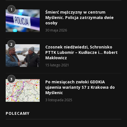
1
Śmierć mężczyzny w centrum
Myślenic. Policja zatrzymała dwie
osoby
30 maja 2026
2
Czosnek niedźwiedzi, Schronisko
PTTK Lubomir – Kudłacze i… Robert
Makłowicz
15 lutego 2021
3
Po miesiącach zwłoki GDDKiA
ujawnia warianty S7 z Krakowa do
Myślenic
3 listopada 2025
POLECAMY