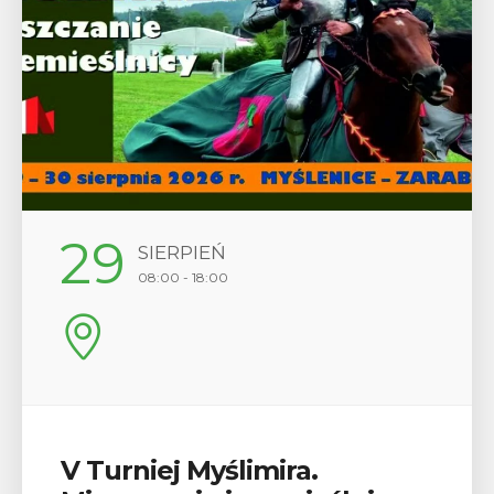
12
SIERPIEŃ
17:00
Wykład „Jak zdobyć