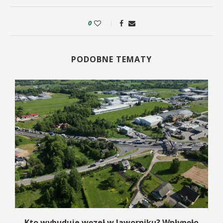
0
PODOBNE TEMATY
Kto wybuduje węzeł w Jaworniku? Wpłynęło