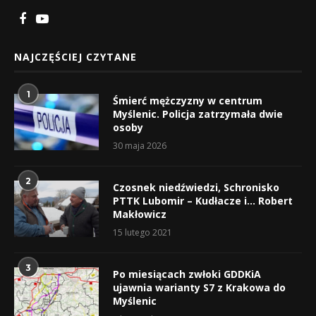
NAJCZĘŚCIEJ CZYTANE
1
Śmierć mężczyzny w centrum
Myślenic. Policja zatrzymała dwie
osoby
30 maja 2026
2
Czosnek niedźwiedzi, Schronisko
PTTK Lubomir – Kudłacze i… Robert
Makłowicz
15 lutego 2021
3
Po miesiącach zwłoki GDDKiA
ujawnia warianty S7 z Krakowa do
Myślenic