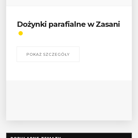
 w Zasani
Wykład „Jak zdobyć
odznaki na myślenick
szlakach?”
W środę 12 sierpnia o godz. 17 w Miejs
Bibliotece Publicznej w Myślenicach o
wykład Mateusza Murzyna, przewodnika
myślenickiego oddziału PTTK Lubomir. .
POKAŻ SZCZEGÓŁY