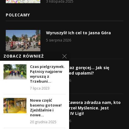
3 listopada 2025
POLECAMY
Wyruszyli! Ich cel to Jasna Góra
5 sierpnia 2026
ZOBACZ RÓWNIEŻ
Czas pielgrzymek.
Gorąco, coraz goręcej… Jak się
Pątnicy najpierw
chronić przed upałami?
wyruszą z
4 sierpnia 2026
Trzebuni...
7 lipca 2023
Nowa część
Krzysztof Zawora zdradza nam, kto
basenu gotowa!
wzmocni Orzeł Myślenice. Jest
Zjeżdżalnie i
nazwisko z IV Ligi!
nowe...
3 sierpnia 2026
20 grudnia 2025