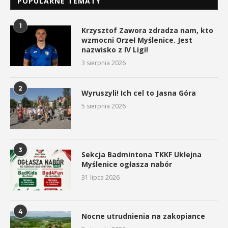
POPULARNE TEMATY
1
Krzysztof Zawora zdradza nam, kto
wzmocni Orzeł Myślenice. Jest
nazwisko z IV Ligi!
3 sierpnia 2026
2
Wyruszyli! Ich cel to Jasna Góra
5 sierpnia 2026
3
Sekcja Badmintona TKKF Uklejna
Myślenice ogłasza nabór
31 lipca 2026
4
Nocne utrudnienia na zakopiance