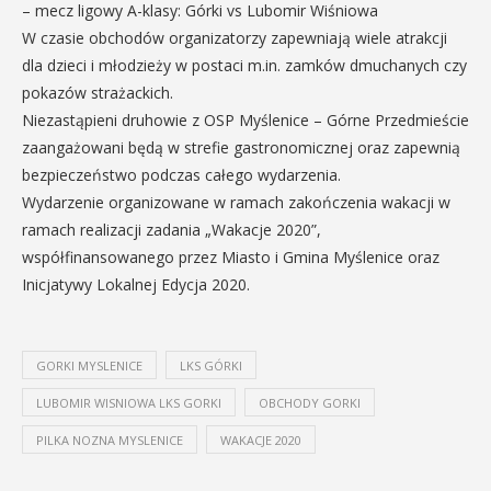
– mecz ligowy A-klasy: Górki vs Lubomir Wiśniowa
W czasie obchodów organizatorzy zapewniają wiele atrakcji
dla dzieci i młodzieży w postaci m.in. zamków dmuchanych czy
pokazów strażackich.
Niezastąpieni druhowie z OSP Myślenice – Górne Przedmieście
zaangażowani będą w strefie gastronomicznej oraz zapewnią
bezpieczeństwo podczas całego wydarzenia.
Wydarzenie organizowane w ramach zakończenia wakacji w
ramach realizacji zadania „Wakacje 2020”,
współfinansowanego przez Miasto i Gmina Myślenice oraz
Inicjatywy Lokalnej Edycja 2020.
GORKI MYSLENICE
LKS GÓRKI
LUBOMIR WISNIOWA LKS GORKI
OBCHODY GORKI
PILKA NOZNA MYSLENICE
WAKACJE 2020