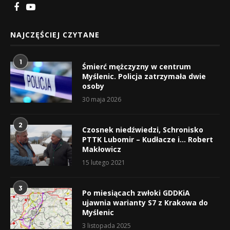
NAJCZĘŚCIEJ CZYTANE
1
Śmierć mężczyzny w centrum
Myślenic. Policja zatrzymała dwie
osoby
30 maja 2026
2
Czosnek niedźwiedzi, Schronisko
PTTK Lubomir – Kudłacze i… Robert
Makłowicz
15 lutego 2021
3
Po miesiącach zwłoki GDDKiA
ujawnia warianty S7 z Krakowa do
Myślenic
3 listopada 2025