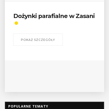
Wykład „Jak zdobyć
odznaki na myślenickich
szlakach?”
W środę 12 sierpnia o godz. 17 w Miejskiej
Bibliotece Publicznej w Myślenicach odbędzie się
wykład Mateusza Murzyna, przewodnika i prezesa
myślenickiego oddziału PTTK Lubomir. ...
POKAŻ SZCZEGÓŁY
POPULARNE TEMATY