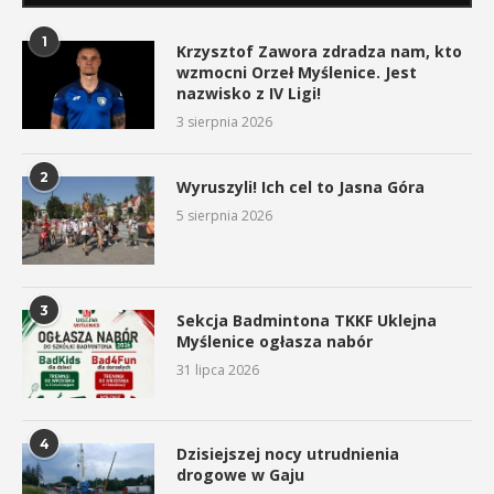
1
Krzysztof Zawora zdradza nam, kto
wzmocni Orzeł Myślenice. Jest
nazwisko z IV Ligi!
3 sierpnia 2026
2
Wyruszyli! Ich cel to Jasna Góra
5 sierpnia 2026
3
Sekcja Badmintona TKKF Uklejna
Myślenice ogłasza nabór
31 lipca 2026
4
Dzisiejszej nocy utrudnienia
drogowe w Gaju