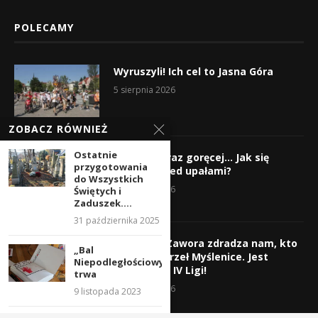
POLECAMY
Wyruszyli! Ich cel to Jasna Góra
5 sierpnia 2026
ZOBACZ RÓWNIEŻ
Ostatnie
Gorąco, coraz goręcej… Jak się
przygotowania
chronić przed upałami?
do Wszystkich
4 sierpnia 2026
Świętych i
Zaduszek....
31 października 2025
Krzysztof Zawora zdradza nam, kto
„Bal
wzmocni Orzeł Myślenice. Jest
Niepodległościowy”
nazwisko z IV Ligi!
trwa
3 sierpnia 2026
9 listopada 2023