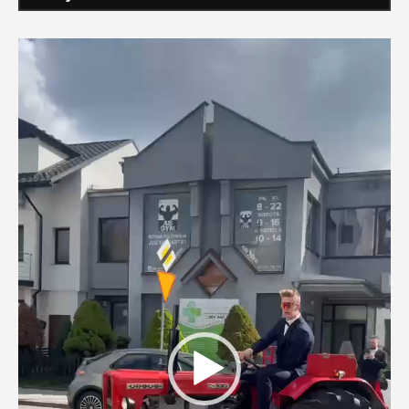
Odtwarzacz
video