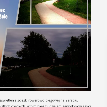
rozświetlenie ścieżki rowerowo-biegowej na Zarabiu.
stkich chętnych, w tym bieg z udziałem zawodników sekcji