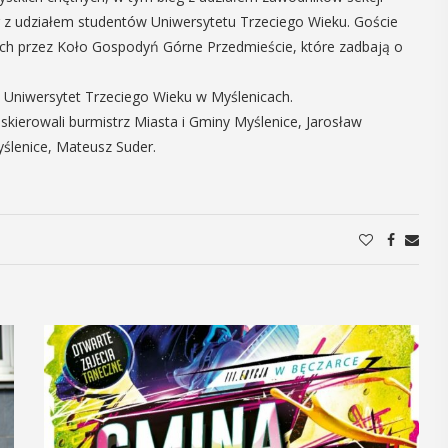
g z udziałem studentów Uniwersytetu Trzeciego Wieku. Goście
16
MAJ
ch przez Koło Gospodyń Górne Przedmieście, które zadbają o
09:00 -
18:00
z Uniwersytet Trzeciego Wieku w Myślenicach.
kierowali burmistrz Miasta i Gminy Myślenice, Jarosław
yślenice, Mateusz Suder.
Dzień otwarty
Biblioteki
Pedagogicznej
nia seniorzy
PROGRAM DNIA OTWARTEGO BIBLIOTEKI
zję
PEDAGOGICZNEJ W MYŚLENICACH
odzące lato,
9.00 – 11.00 zajęcia dla dzieci:
ne kosmetyki
Spotkanie z robotami - Ozobot i Photon
 Uuczestnicy
zapraszają dzieci do wspólnej zabawy.
enie
Magiczne ...