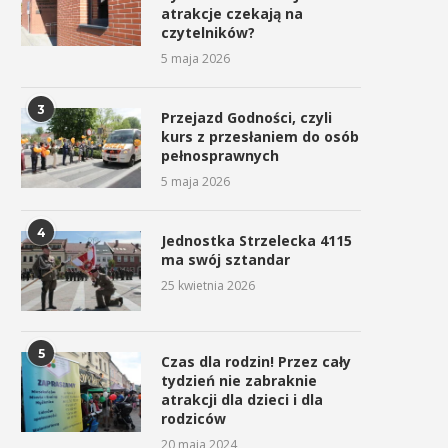
atrakcje czekają na
czytelników?
5 maja 2026
3
Przejazd Godności, czyli
kurs z przesłaniem do osób
pełnosprawnych
5 maja 2026
4
Jednostka Strzelecka 4115
ma swój sztandar
25 kwietnia 2026
5
Czas dla rodzin! Przez cały
tydzień nie zabraknie
atrakcji dla dzieci i dla
rodziców
20 maja 2024