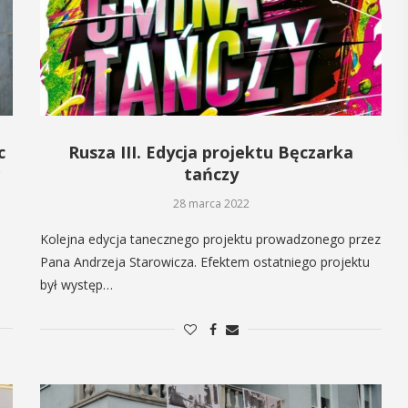
POKAŻ SZCZEGÓŁY
c
Rusza III. Edycja projektu Bęczarka
w
tańczy
28 marca 2022
Kolejna edycja tanecznego projektu prowadzonego przez
Pana Andrzeja Starowicza. Efektem ostatniego projektu
był występ…