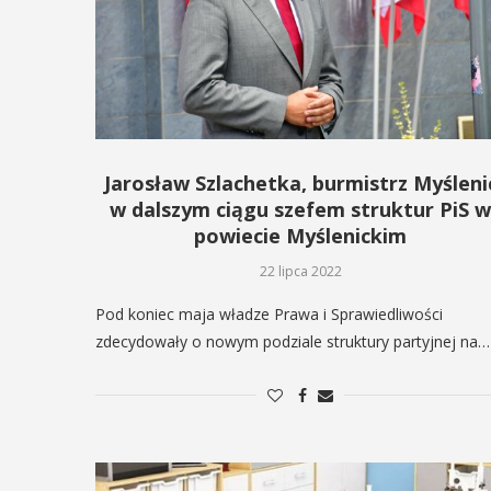
ię na ...
POKAŻ SZCZEGÓŁY
AŻ SZCZEGÓŁY
Jarosław Szlachetka, burmistrz Myśleni
w dalszym ciągu szefem struktur PiS 
powiecie Myślenickim
22 lipca 2022
Pod koniec maja władze Prawa i Sprawiedliwości
zdecydowały o nowym podziale struktury partyjnej na…