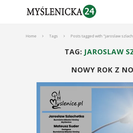
Home
Tags
Posts tagged with "jaroslaw szlac
TAG:
JAROSLAW S
NOWY ROK Z N