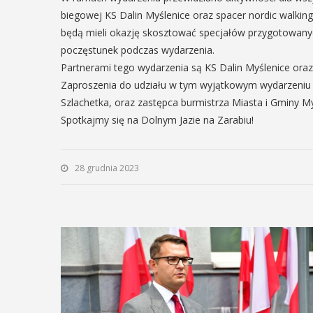
biegowej KS Dalin Myślenice oraz spacer nordic walkin
12
MAJ
będą mieli okazję skosztować specjałów przygotowany
16:00 - 17:30
poczęstunek podczas wydarzenia.
EŃ
Partnerami tego wydarzenia są KS Dalin Myślenice ora
:00
Zaproszenia do udziału w tym wyjątkowym wydarzeniu s
Szlachetka, oraz zastępca burmistrza Miasta i Gminy M
Spotkanie
Spotkajmy się na Dolnym Jazie na Zarabiu!
Seniorów w
rniej
Jaworniku
imira.
28 grudnia 2023
zczanie i
Podczas majowego spotka
będą mieli wyjątkową oka
ieślnicy
przygotować się na nadch
zaopatrując się w natural
 weekend wakacji, czyli 29-30
wykonane własnoręcznie.
w Myślenicach odbędzie się
będą proszeni o przyniesi
ja Turnieju Myślimira.
słoiczków ...
ie organizowane przez
iepodległości w Myślenicach