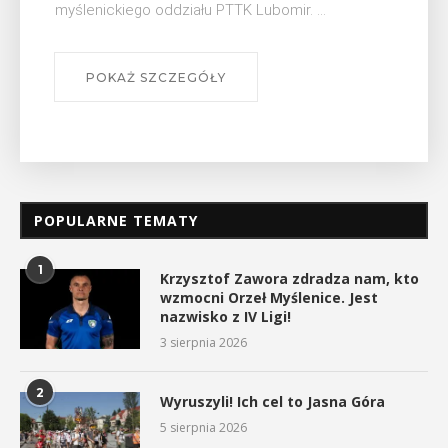
się na ...
POKAŻ SZCZEGÓŁY
POPULARNE TEMATY
1
Krzysztof Zawora zdradza nam, kto
wzmocni Orzeł Myślenice. Jest
nazwisko z IV Ligi!
3 sierpnia 2026
2
Wyruszyli! Ich cel to Jasna Góra
5 sierpnia 2026