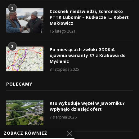
2
Czosnek niedźwiedzi, Schronisko
PTTK Lubomir – Kudłacze i… Robert
Makłowicz
15 lutego 2021
3
Po miesiącach zwłoki GDDKiA
ujawnia warianty S7 z Krakowa do
Myślenic
3 listopada 2025
POLECAMY
Kto wybuduje węzeł w Jaworniku?
Wpłynęło dziesięć ofert
7 sierpnia 2026
ZOBACZ RÓWNIEŻ