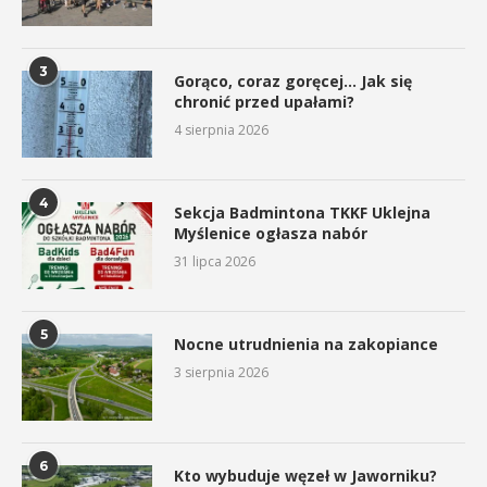
3
Gorąco, coraz goręcej… Jak się
chronić przed upałami?
4 sierpnia 2026
4
Sekcja Badmintona TKKF Uklejna
Myślenice ogłasza nabór
31 lipca 2026
5
Nocne utrudnienia na zakopiance
3 sierpnia 2026
6
Kto wybuduje węzeł w Jaworniku?