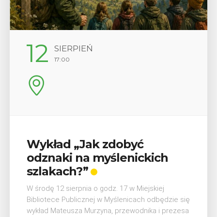
29
SIERPIEŃ
08:00 - 18:00
V Turniej Myślimira.
h
Mieszczanie i rzemieślnicy
W ostatni weekend wakacji, czyli 29-30 sierpnia 
Myślenicach odbędzie się piąta edycja Turnieju
Myślimira. Wydarzenie organizowane przez
dzie się
Muzeum Niepodległości w Myślenicach odbędz
prezesa