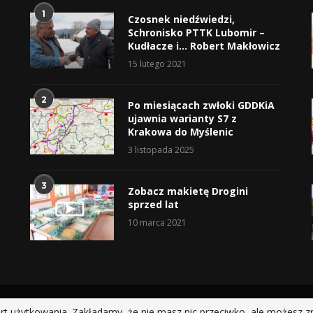
1
Czosnek niedźwiedzi,
Schronisko PTTK Lubomir –
Kudłacze i… Robert Makłowicz
15 lutego 2021
2
Po miesiącach zwłoki GDDKiA
ujawnia warianty S7 z
Krakowa do Myślenic
3 listopada 2025
3
Zobacz makietę Drogini
sprzed lat
10 marca 2021
@2019 - All Right Reserved.
rt użytkowania. Zakładamy, że nie masz nic przeciwko, ale możesz z