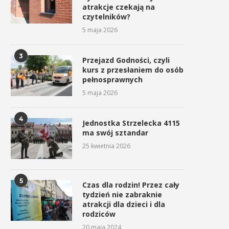
atrakcje czekają na
czytelników?
5 maja 2026
3
Przejazd Godności, czyli
kurs z przesłaniem do osób
pełnosprawnych
5 maja 2026
4
Jednostka Strzelecka 4115
ma swój sztandar
25 kwietnia 2026
5
Czas dla rodzin! Przez cały
tydzień nie zabraknie
atrakcji dla dzieci i dla
rodziców
20 maja 2024