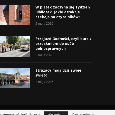
W piątek zaczyna się Tydzień
Bibliotek. Jakie atrakcje
czekają na czytelników?
5 maja 2026
Przejazd Godności, czyli kurs z
przesłaniem do osób
pełnosprawnych
5 maja 2026
Strażacy mają dziś swoje
święto
4 maja 2026
rezygnować, jeśli chcesz.
Akceptuje
Czytaj więcej