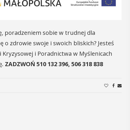
12
MAJ
16:00 - 17:30
ę, poradzeniem sobie w trudnej dla
ę o zdrowie swoje i swoich bliskich? Jesteś
Spotkanie
 Kryzysowej i Poradnictwa w Myślenicach
Seniorów w
Jaworniku
ę.
ZADZWOŃ
510 132 396, 506 318 838
 i
Podczas majowego spotkania seniorzy
będą mieli wyjątkową okazję
y
przygotować się na nadchodzące lato,
zaopatrując się w naturalne kosmetyki
, czyli 29-30
wykonane własnoręcznie. Uuczestnicy
dbędzie się
będą proszeni o przyniesienie
mira.
słoiczków ...
 przez
 Myślenicach