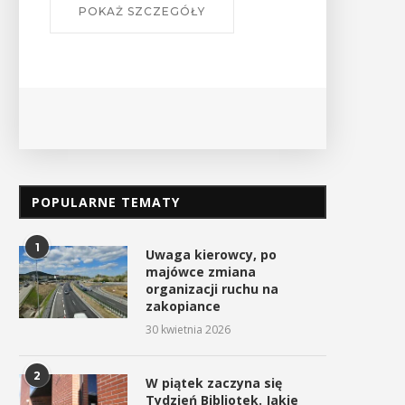
POKAŻ SZCZEGÓŁY
POPULARNE TEMATY
1
Uwaga kierowcy, po
majówce zmiana
organizacji ruchu na
zakopiance
30 kwietnia 2026
2
W piątek zaczyna się
Tydzień Bibliotek. Jakie