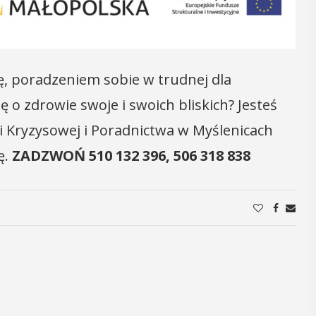
15
MAJ
17:00 - 23:00
ę, poradzeniem sobie w trudnej dla
ę o zdrowie swoje i swoich bliskich? Jesteś
Noc Muzeów 2026
 Kryzysowej i Poradnictwa w Myślenicach
ę.
ZADZWOŃ
510 132 396, 506 318 838
W piątek 15 maja w Muzeum
Niepodległości w Myślenicach
 i
odbędzie się doroczna Noc Muzeów.
y
Między godz. 17 a 23 na przybyłych
będą czekały różne atrakcje. Program ...
, czyli 29-30
dbędzie się
mira.
POKAŻ SZCZEGÓŁY
 przez
 Myślenicach