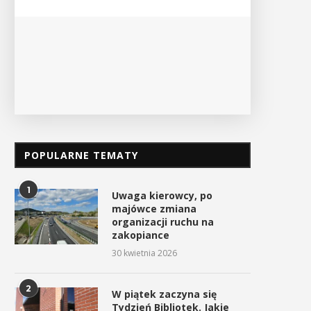
PO
POPULARNE TEMATY
1
Uwaga kierowcy, po
majówce zmiana
organizacji ruchu na
zakopiance
30 kwietnia 2026
2
W piątek zaczyna się
Tydzień Bibliotek. Jakie