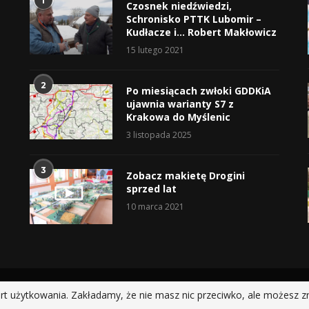
1
Czosnek niedźwiedzi,
Schronisko PTTK Lubomir –
Kudłacze i… Robert Makłowicz
15 lutego 2021
2
Po miesiącach zwłoki GDDKiA
ujawnia warianty S7 z
Krakowa do Myślenic
3 listopada 2025
3
Zobacz makietę Drogini
sprzed lat
10 marca 2021
@2019 - All Right Reserved.
rt użytkowania. Zakładamy, że nie masz nic przeciwko, ale możesz z