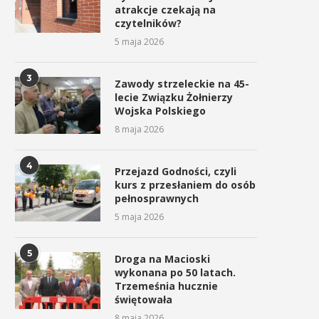
atrakcje czekają na
czytelników?
5 maja 2026
3
Zawody strzeleckie na 45-
lecie Związku Żołnierzy
Wojska Polskiego
8 maja 2026
4
Przejazd Godności, czyli
kurs z przesłaniem do osób
pełnosprawnych
5 maja 2026
5
Droga na Macioski
wykonana po 50 latach.
Trzemeśnia hucznie
świętowała
8 maja 2026