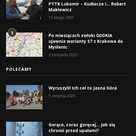
PTTK Lubomir – Kudłacze i… Robert
Makłowicz
15 lutego 2021
3
Po miesiącach zwłoki GDDKiA
ujawnia warianty S7 z Krakowa do
Myślenic
3 listopada 2025
POLECAMY
Wyruszyli! Ich cel to Jasna Góra
5 sierpnia 2026
Gorąco, coraz goręcej… Jak się
chronić przed upałami?