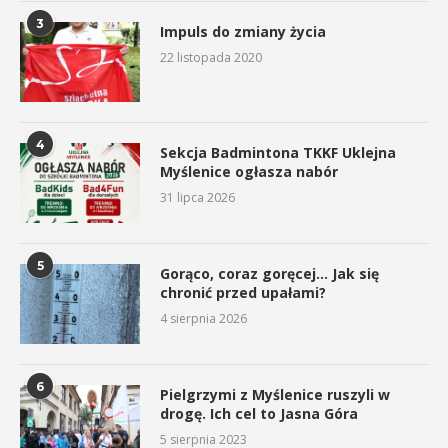
3
Impuls do zmiany życia
22 listopada 2020
4
Sekcja Badmintona TKKF Uklejna
Myślenice ogłasza nabór
31 lipca 2026
5
Gorąco, coraz goręcej… Jak się
chronić przed upałami?
4 sierpnia 2026
6
Pielgrzymi z Myślenice ruszyli w
drogę. Ich cel to Jasna Góra
5 sierpnia 2023