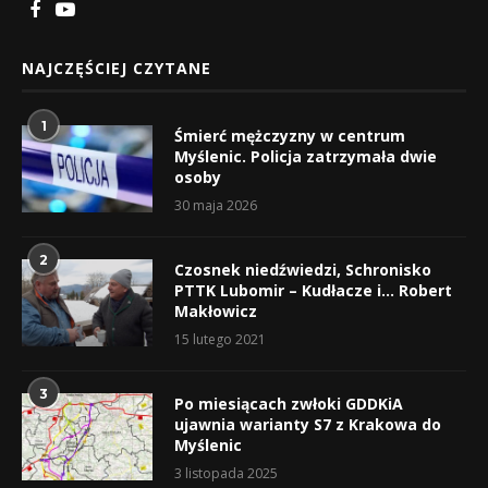
NAJCZĘŚCIEJ CZYTANE
1
Śmierć mężczyzny w centrum
Myślenic. Policja zatrzymała dwie
osoby
30 maja 2026
2
Czosnek niedźwiedzi, Schronisko
PTTK Lubomir – Kudłacze i… Robert
Makłowicz
15 lutego 2021
3
Po miesiącach zwłoki GDDKiA
ujawnia warianty S7 z Krakowa do
Myślenic
3 listopada 2025