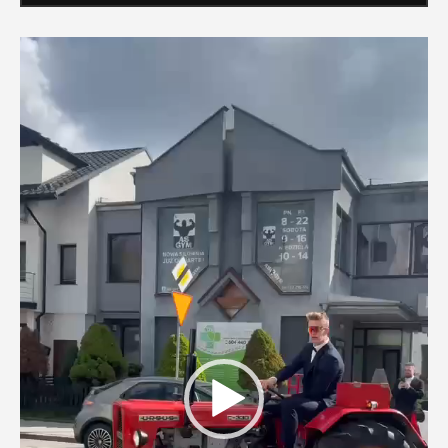
Odtwarzacz
video