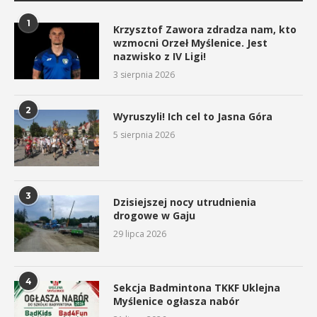
1
Krzysztof Zawora zdradza nam, kto
wzmocni Orzeł Myślenice. Jest
nazwisko z IV Ligi!
3 sierpnia 2026
2
Wyruszyli! Ich cel to Jasna Góra
5 sierpnia 2026
3
Dzisiejszej nocy utrudnienia
drogowe w Gaju
29 lipca 2026
4
Sekcja Badmintona TKKF Uklejna
Myślenice ogłasza nabór