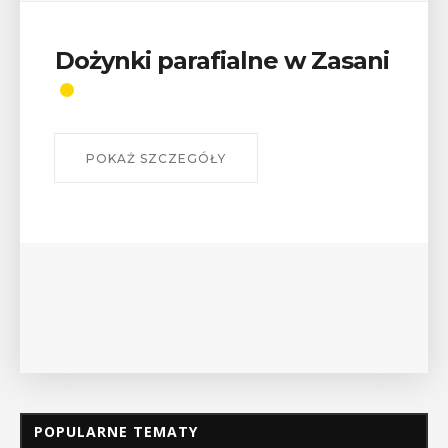
 w Zasani
Wykład „Jak zdobyć
odznaki na myślenick
szlakach?”
W środę 12 sierpnia o godz. 17 w Miejs
Bibliotece Publicznej w Myślenicach o
wykład Mateusza Murzyna, przewodnika
myślenickiego oddziału PTTK Lubomir. .
POKAŻ SZCZEGÓŁY
POPULARNE TEMATY