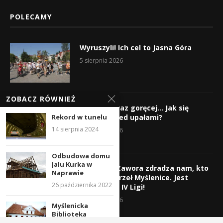
POLECAMY
Wyruszyli! Ich cel to Jasna Góra
5 sierpnia 2026
ZOBACZ RÓWNIEŻ
Gorąco, coraz goręcej… Jak się
Rekord w tunelu
chronić przed upałami?
14 sierpnia 2024
4 sierpnia 2026
Odbudowa domu
Jalu Kurka w
Krzysztof Zawora zdradza nam, kto
Naprawie
wzmocni Orzeł Myślenice. Jest
26 października 2022
nazwisko z IV Ligi!
3 sierpnia 2026
Myślenicka
Biblioteka
Pedagogiczna