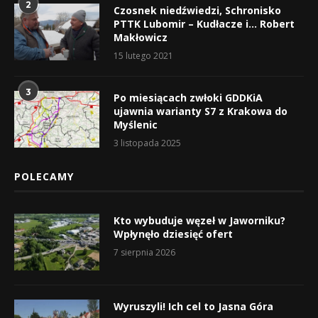
2
Czosnek niedźwiedzi, Schronisko
PTTK Lubomir – Kudłacze i… Robert
Makłowicz
15 lutego 2021
3
Po miesiącach zwłoki GDDKiA
ujawnia warianty S7 z Krakowa do
Myślenic
3 listopada 2025
POLECAMY
Kto wybuduje węzeł w Jaworniku?
Wpłynęło dziesięć ofert
7 sierpnia 2026
Wyruszyli! Ich cel to Jasna Góra