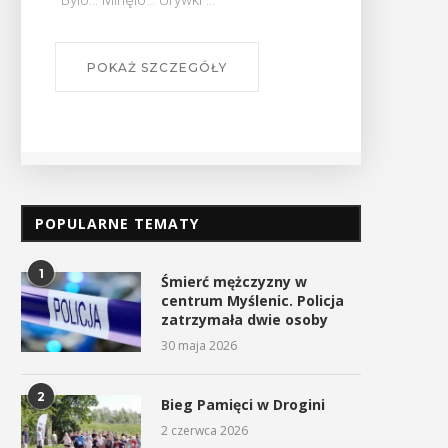
Dzieci. Czytać ...
PO
POKAŻ SZCZEGÓŁY
POPULARNE TEMATY
1
Śmierć mężczyzny w
centrum Myślenic. Policja
zatrzymała dwie osoby
30 maja 2026
2
Bieg Pamięci w Drogini
2 czerwca 2026