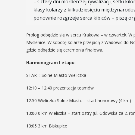
– Cztery dni morderczej rywalizacji, setki kil
06
klasy kolarzy z kilkudziesięciu międzynarod
ponownie rozgrzeje serca kibiców – piszą or
EŃ
CZERWIEC
:00
18:00 - 20:00
Prolog odbędzie się w sercu Krakowa – w czwartek. W pi
Myślenice. W sobotę kolarze przejadą z Wadowic do No
gdzie odbędzie się ceremonia finałowa.
rniej
„Pollyanna”
Harmonogram I etapu:
imira.
scenie Dom
START: Solne Miasto Wieliczka
zczanie i
Katolickieg
ieślnicy
12:10 – 12:40 prezentacja teamów
Ruszyły rezerwacje na spe
"Pollyanna" w wykonaniu M
12:50 Wieliczka Solne Miasto – start honorowy (4 km)
 weekend wakacji, czyli 29-30
Grupy Teatralnej "Nielega
w Myślenicach odbędzie się
wejściówki można rezer
13:00 0 km Wieliczka – start ostry (ul. Gdowska za 2. r
ja Turnieju Myślimira.
tutaj. Spektakle na sceni
ie organizowane przez
Katolickiego przy ul. 3 maja
13:05 3 km Biskupice
iepodległości w Myślenicach