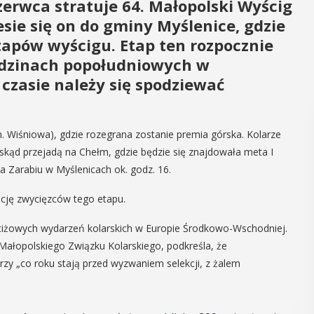
zerwca stratuje 64. Małopolski Wyścig
esie się on do gminy Myślenice, gdzie
tapów wyścigu. Etap ten rozpocznie
godzinach popołudniowych w
czasie należy się spodziewać
m. Wiśniowa), gdzie rozegrana zostanie premia górska. Kolarze
 skąd przejadą na Chełm, gdzie będzie się znajdowała meta I
a Zarabiu w Myślenicach ok. godz. 16.
ację zwycięzców tego etapu.
restiżowych wydarzeń kolarskich w Europie Środkowo-Wschodniej.
Małopolskiego Związku Kolarskiego, podkreśla, że
rzy „co roku stają przed wyzwaniem selekcji, z żalem