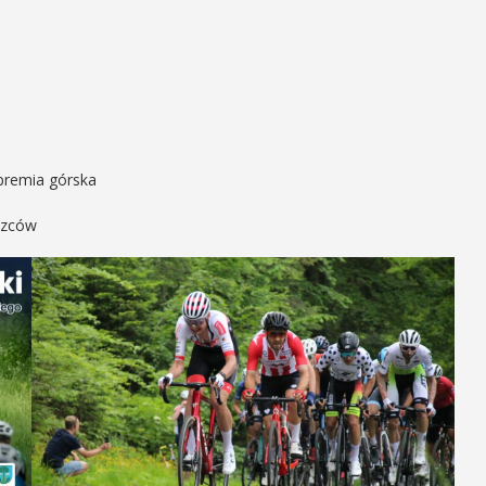
 premia górska
ięzców