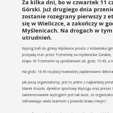
Za kilka dni, bo w czwartek 11 c
Górski. Już drugiego dnia przeni
zostanie rozegrany pierwszy z e
się w Wieliczce, a zakończy w 
Myślenicach. Na drogach w tym 
utrudnień.
Wyścig trafi do gminy Myślenice prosto z Kobielnika (g
przejadą m.in. przez Trzmeśnię na myślenickie Zarabie,
etapu. W Trzemeśni są spodziewani ok. godz. 15.40, a n
Na godz. 16.45 na plaży trawiastej zaplanowano dekor
Jak piszą organizatorzy, jest to jedno z najbardziej p
Marek Kosicki, dyrektor sportowy Wyścigu oraz prezes 
zainteresowanie wyścigiem jest tak duże, że organizato
odmawiając wielu teamom z powodu braku miejsc”.