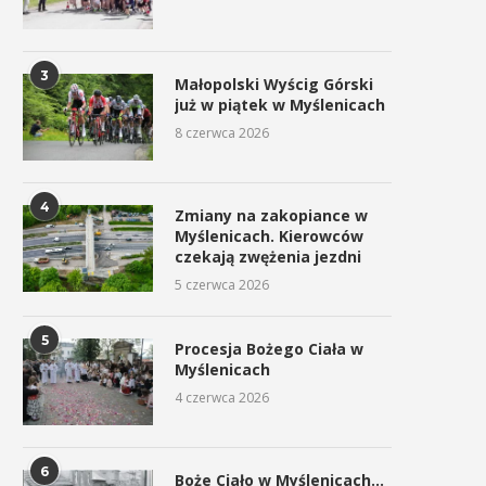
3
Małopolski Wyścig Górski
już w piątek w Myślenicach
8 czerwca 2026
4
Zmiany na zakopiance w
Myślenicach. Kierowców
czekają zwężenia jezdni
5 czerwca 2026
5
Procesja Bożego Ciała w
Myślenicach
4 czerwca 2026
6
Boże Ciało w Myślenicach…