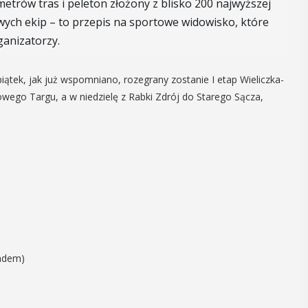
ometrów tras i peleton złożony z blisko 200 najwyższej
10
owych ekip – to przepis na sportowe widowisko, które
ganizatorzy.
CZERWIEC
11:00 - 19:00
ątek, jak już wspomniano, rozegrany zostanie I etap Wieliczka-
wego Targu, a w niedzielę z Rabki Zdrój do Starego Sącza,
 na
„Było… Minęło…” –
u
Wystawa
o
jubileuszowa Jana
Koczwary
ktakl
yślenickiej
Jan Koczwara, były długoletni dyrektor
lni". Darmowe
Miejskiego Ośrodka Kultury w
wować
ondem)
Myślenicach (obecny MOKIS) z okazji
e Domu
swoich 85. urodzin zaprasza na
 1a w ...
jednodniową wystawę jubileuszową