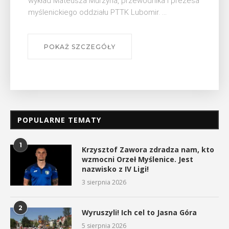
urzyna, przewodnika i prezesa
się na ...
iału PTTK Lubomir. ...
POKAŻ SZCZEGÓŁ
EGÓŁY
POPULARNE TEMATY
1
Krzysztof Zawora zdradza nam, kto
wzmocni Orzeł Myślenice. Jest
nazwisko z IV Ligi!
3 sierpnia 2026
2
Wyruszyli! Ich cel to Jasna Góra
5 sierpnia 2026