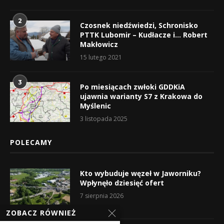
2
Czosnek niedźwiedzi, Schronisko
PTTK Lubomir – Kudłacze i… Robert
Makłowicz
15 lutego 2021
3
Po miesiącach zwłoki GDDKiA
ujawnia warianty S7 z Krakowa do
Myślenic
3 listopada 2025
POLECAMY
Kto wybuduje węzeł w Jaworniku?
Wpłynęło dziesięć ofert
7 sierpnia 2026
ZOBACZ RÓWNIEŻ