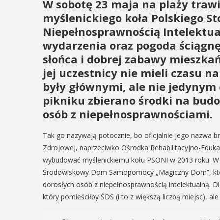
W sobotę 23 maja na plaży trawi
myślenickiego koła Polskiego St
Niepełnosprawnością Intelektua
wydarzenia oraz pogoda ściągn
słońca i dobrej zabawy mieszka
jej uczestnicy nie mieli czasu n
były głównymi, ale nie jedynym
pikniku zbierano środki na bu
osób z niepełnosprawnościami.
Tak go nazywają potocznie, bo oficjalnie jego nazwa b
Zdrojowej, naprzeciwko Ośrodka Rehabilitacyjno-Eduk
wybudować myślenickiemu kołu PSONI w 2013 roku. W 
Środowiskowy Dom Samopomocy „Magiczny Dom”, który 
dorosłych osób z niepełnosprawnością intelektualną. D
który pomieściłby ŚDS (i to z większą liczbą miejsc), al