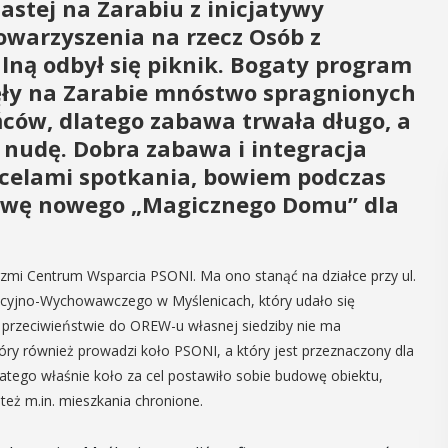
astej na Zarabiu z inicjatywy
owarzyszenia na rzecz Osób z
lną odbył się piknik. Bogaty program
ęły na Zarabie mnóstwo spragnionych
ńców, dlatego zabawa trwała długo, a
a nudę. Dobra zabawa i integracja
 celami spotkania, bowiem podczas
dowę nowego „Magicznego Domu” dla
rzmi Centrum Wsparcia PSONI. Ma ono stanąć na działce przy ul.
acyjno-Wychowawczego w Myślenicach, który udało się
przeciwieństwie do OREW-u własnej siedziby nie ma
również prowadzi koło PSONI, a który jest przeznaczony dla
latego właśnie koło za cel postawiło sobie budowę obiektu,
e też m.in. mieszkania chronione.