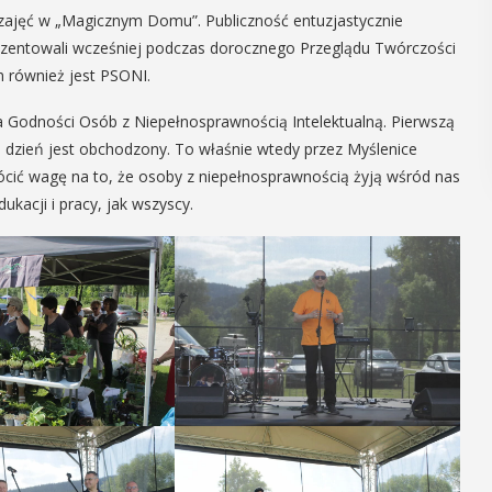
y zajęć w „Magicznym Domu”. Publiczność entuzjastycznie
POKAŻ SZCZEGÓŁY
ezentowali wcześniej podczas dorocznego Przeglądu Twórczości
 również jest PSONI.
a Godności Osób z Niepełnosprawnością Intelektualną. Pierwszą
en dzień jest obchodzony. To właśnie wtedy przez Myślenice
ić wagę na to, że osoby z niepełnosprawnością żyją wśród nas
ukacji i pracy, jak wszyscy.