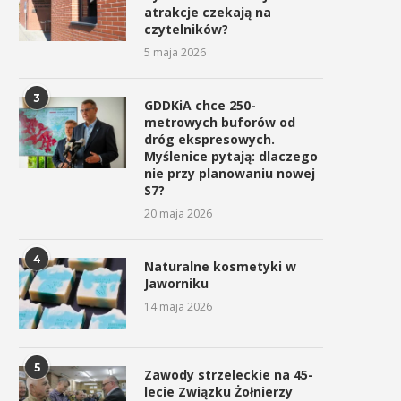
atrakcje czekają na
czytelników?
5 maja 2026
3
GDDKiA chce 250-
metrowych buforów od
dróg ekspresowych.
Myślenice pytają: dlaczego
nie przy planowaniu nowej
S7?
20 maja 2026
4
Naturalne kosmetyki w
Jaworniku
14 maja 2026
5
Zawody strzeleckie na 45-
lecie Związku Żołnierzy