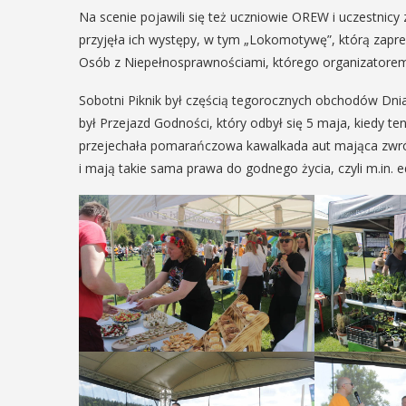
ię na ...
Na scenie pojawili się też uczniowie OREW i uczestnic
przyjęła ich występy, w tym „Lokomotywę”, którą zapr
Osób z Niepełnosprawnościami, którego organizatorem
AŻ SZCZEGÓŁY
Sobotni Piknik był częścią tegorocznych obchodów Dni
był Przejazd Godności, który odbył się 5 maja, kiedy t
przejechała pomarańczowa kawalkada aut mająca zwróc
i mają takie sama prawa do godnego życia, czyli m.in. ed