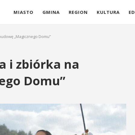
MIASTO
GMINA
REGION
KULTURA
ED
a budowę „Magicznego Domu”
a i zbiórka na
nego Domu”