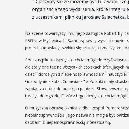
– Cieszymy się że możemy być tu z wami i ż
22
organizację tego wydarzenia, które integruje
MAJ
z uczestnikami pikniku Jarosław Szlachetka, 
17:00 -
EŃ
20:00
:00
Na scenie towarzyszyli mu: jego zastępca Robert Bylica
PSONI w Myślenicach. Samorządowcy wyrazili nadzieję, że
V Myślenick
projekt budowlany, szybko się ziszczą to znaczy, że po
rniej
Tydzień Rod
Podczas pikniku każdy kto chciał mógł dołożyć własną 
imira.
ale stały one też na wszystkich stoiskach oferujących 
W piątek 22 maja rozpoczn
zczanie i
dzieci i dorosłych z niepełnosprawnościami, nauczyciel
Myślenicki Tydzień Rodzin
Gospodynie z koła „Cudawianki” z Polanki miały stoisko 
ieślnicy
brzmi "Rodzina w centrum"
zamian za datek do puszki, a panie ze Stowarzyszenia 
organizatorzy, czyli Centr
tarasy i do ogrodu. Oprócz tego każdy kto chciał mógł 
 weekend wakacji, czyli 29-30
Społecznych w ...
w Myślenicach odbędzie się
O muzyczną oprawę pikniku zadbał zespół Pomarańcza, 
ja Turnieju Myślimira.
niepełnosprawnością. Jego nazwa nie mogła być bardzi
ie organizowane przez
POKAŻ SZCZEGÓŁY
osobami z niepełnosprawnością intelektualną.
iepodległości w Myślenicach