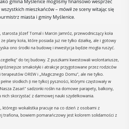
e jako gmina Myślenice mogliśmy finansowo wesprzeć
26
 wszystkich mieszkańców – mówił ze sceny witając się
MAJ
burmistrz miasta i gminy Myślenice.
17:00 -
19:00
, starosta Józef Tomal i Marcin Jamróz, przewodniczący koła
 plany koła, które posiada już nie tylko działkę, ale i gotowy
i
Rodzinne
zyska ono środki na budowę i inwestycja będzie mogła ruszyć.
zin
zwiedzanie
„cegiełkę” do tej budowy. Z puszkami kwestowali wolontariusze,
Myślenic z
najróżniejsze smakołyki i atrakcje przygotowane przez rodziców
ie się V
i i terapeutów OREW i „Magicznego Domu”, ale nie tylko.
przewodnikiem
. Jego hasło
pełne słodkich (i nie tylko) pyszności, którymi częstowały w
. Oto co jego
„Nasza Zasań” sadzonki roślin na domowe parapety, balkony,
Muzeum Niepodległości w Myślenicach
um Usług
u nich skorzystać z darmowej nauki szydełkowania.
zaprasza na rodzinne zwiedzanie
Myślenic z przewodnikiem. Odbędzie
którego wokalistka pracuje na co dzień z osobami z
się ono we wtorek 26 maja i będzie
ej trafiona, bowiem pomarańczowy jest kolorem solidarności z
jednym z wydarzeń V Myślenickiego ...