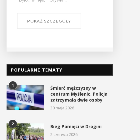
 Minęło... Urywki ...
Dzieci. Czytać ...
Wędkarze z Myślenic na
Myślenickie Targi Pracy ju
zawodach w Ustroniu
raz dziesiąty
29 kwietnia 2026
15 kwietnia 2026
OKAŻ SZCZEGÓŁY
POKAŻ SZCZEGÓ
POPULARNE TEMATY
1
Śmierć mężczyzny w
centrum Myślenic. Policja
zatrzymała dwie osoby
30 maja 2026
2
Bieg Pamięci w Drogini
2 czerwca 2026