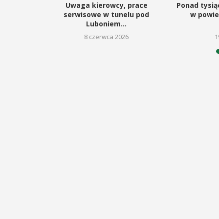
odbędzie się na ...
unelu pod
Uwaga kierowcy, prace
Ponad tysią
oraz Urząd ...
łym
serwisowe w tunelu pod
w powie
Luboniem...
6
POKAŻ SZCZEGÓŁY
8 czerwca 2026
1
Y