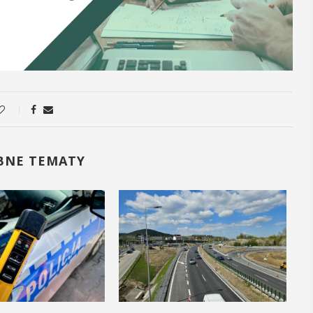
06
1
CZERWIEC
CZE
18:00 - 20:00
11:00 - 
„Pollyanna” na
„B
scenie Domu
Wy
BNE TEMATY
Katolickiego
ju
Ko
Ruszyły rezerwacje na spektakl
"Pollyanna" w wykonaniu Myślenickiej
Jan Ko
Grupy Teatralnej "Nielegalni". Darmowe
Miejsk
wejściówki można rezerwować
Myślen
tutaj. Spektakle na scenie Domu
swoich
Katolickiego przy ul. 3 maja 1a w ...
jedno