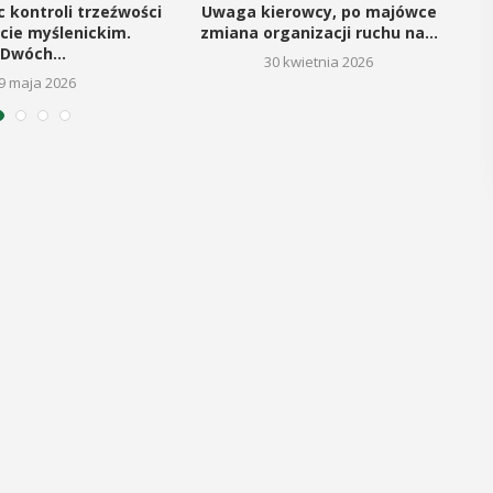
"Było...
c kontroli trzeźwości
Uwaga kierowcy, po majówce
cie myślenickim.
zmiana organizacji ruchu na...
POKAŻ SZCZEGÓŁY
Dwóch...
30 kwietnia 2026
P
9 maja 2026