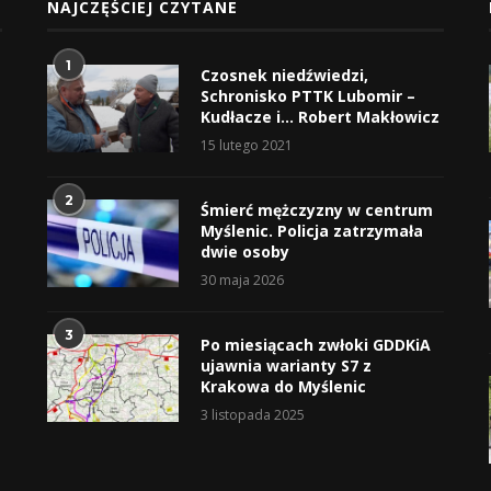
NAJCZĘŚCIEJ CZYTANE
1
Czosnek niedźwiedzi,
Schronisko PTTK Lubomir –
Kudłacze i… Robert Makłowicz
15 lutego 2021
2
Śmierć mężczyzny w centrum
Myślenic. Policja zatrzymała
dwie osoby
30 maja 2026
3
Po miesiącach zwłoki GDDKiA
ujawnia warianty S7 z
Krakowa do Myślenic
3 listopada 2025