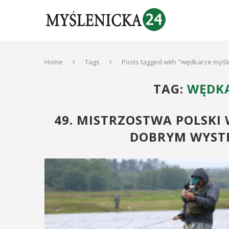
Home
Tags
Posts tagged with "wędkarze myśl
TAG:
WĘDKA
49. MISTRZOSTWA POLSK
DOBRYM WYST