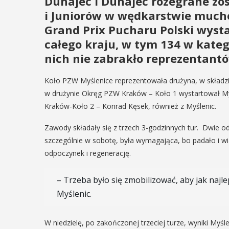
Dunajec i Dunajec rozegrane zos
i Juniorów w wędkarstwie much
Grand Prix Pucharu Polski wyst
całego kraju, w tym 134 w kateg
nich nie zabrakło reprezentant
Koło PZW Myślenice reprezentowała drużyna, w składzie
w drużynie Okręg PZW Kraków – Koło 1 wystartował My
Kraków-Koło 2 – Konrad Kęsek, również z Myślenic.
Zawody składały się z trzech 3-godzinnych tur. Dwie od
szczególnie w sobotę, była wymagająca, bo padało i wi
odpoczynek i regenerację.
– Trzeba było się zmobilizować, aby jak najle
Myślenic.
W niedzielę, po zakończonej trzeciej turze, wyniki Myś