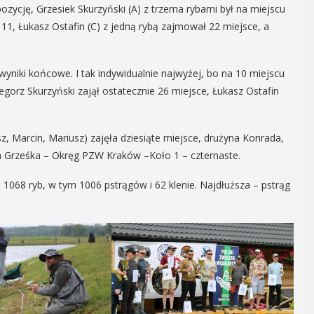
pozycję, Grzesiek Skurzyński (A) z trzema rybami był na miejscu
06
11, Łukasz Ostafin (C) z jedną rybą zajmował 22 miejsce, a
IEC
CZERWIEC
wyniki końcowe. I tak indywidualnie najwyżej, bo na 10 miejscu
18:00 - 20:00
gorz Skurzyński zajął ostatecznie 26 miejsce, Łukasz Ostafin
 Mine Cup
„Pollyanna”
z, Marcin, Mariusz) zajęła dziesiąte miejsce, drużyna Konrada,
scenie Dom
a Grześka – Okręg PZW Kraków –Koło 1 – czternaste.
Katolickieg
1068 ryb, w tym 1006 pstrągów i 62 klenie. Najdłuższa – pstrąg
6 czerwca w hali
owo-sportowej w Myślenicach
Ruszyły rezerwacje na spe
ię 11. edycja turnieju Salt
"Pollyanna" w wykonaniu M
 Na godz. 9 zaplanowana jest
Grupy Teatralnej "Nielega
prezentacja drużyn ...
wejściówki można rezer
tutaj. Spektakle na sceni
Katolickiego przy ul. 3 maja
AŻ SZCZEGÓŁY