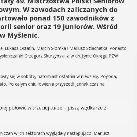
tały 49. Mistrzostwa Polski Seniorów
owym. W zawodach zaliczanych do
artowało ponad 150 zawodników z
orii senior oraz 19 juniorów. Wśród
ów Myślenic.
: Łukasz Ostafin, Marcin Słomka i Mariusz Szlachetka. Ponadto
śleniczanin Grzegorz Skurzyński, a w drużynie Okręgu PZW
były się w sobotę, natomiast ostatnia w niedzielę. Pogoda,
ało. Po całym dniu łowienia przyszedł jednak czas na
piej połowić w trzeciej turze – piszą wędkarze z
leniczan w ich sektorach wyglądały następująco: Mariusz