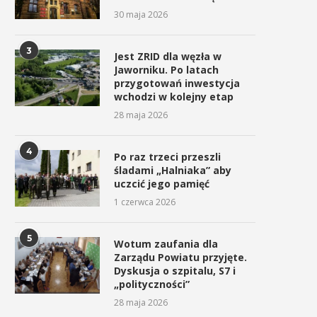
30 maja 2026
3
Jest ZRID dla węzła w
Jaworniku. Po latach
przygotowań inwestycja
wchodzi w kolejny etap
28 maja 2026
4
Po raz trzeci przeszli
śladami „Halniaka” aby
uczcić jego pamięć
1 czerwca 2026
5
Wotum zaufania dla
Zarządu Powiatu przyjęte.
Dyskusja o szpitalu, S7 i
„polityczności”
28 maja 2026