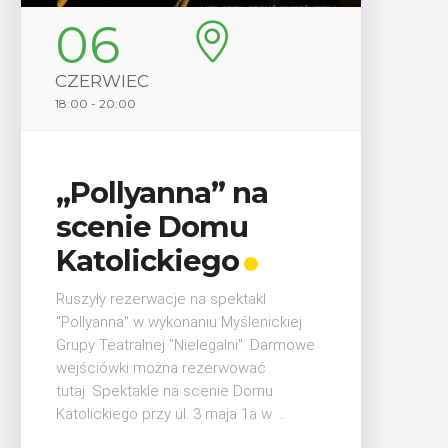
10
CZERWIEC
11:00 - 19:00
 na
„Było… Minęło…” –
u
Wystawa
o
jubileuszowa Jana
Koczwary
ktakl
yślenickiej
Jan Koczwara, były długoletni dyrektor
lni". Darmowe
Miejskiego Ośrodka Kultury w
wować
Myślenicach (obecny MOKIS) z okazji
e Domu
swoich 85. urodzin zaprasza na
 1a w ...
jednodniową wystawę jubileuszową