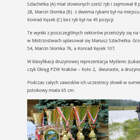
Szlachetka (A) miał złowionych sześć ryb i zajmował 8 
29
06
28, Marcin Słomka (B) z dwiema rybami był na miejscu 
Konrad Kęsek (C) bez ryb był na 45 pozycji.
SIERPIEŃ
CZERW
Te wyniki z poszczególnych sektorów przełożyły się na 
08:00 - 18:00
09:00
w Mistrzostwach uplasował się Mariusz Szlachetka. Grze
54, Marcin Słomka 76, a Konrad Kęsek 107.
V Turniej
Salt
W klasyfikacji drużynowej reprezentacja Myślenic (Łukas
Myślimira.
2026
czyli Okręg PZW Kraków – Koło 2, dwunaste, a drużyn
Mieszczanie i
Podczas całych zawodów ich uczestnicy złowili w sumie 
W sobotę 
rzemieślnicy
potokowy miała 65 cm.
widowisk
odbędzie s
W ostatni weekend wakacji, czyli 29-30
Mine Cup.
sierpnia w Myślenicach odbędzie się
oficjalna 
piąta edycja Turnieju Myślimira.
Wydarzenie organizowane przez
Muzeum Niepodległości w Myślenicach
POK