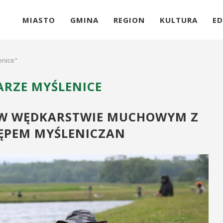
MIASTO
GMINA
REGION
KULTURA
ED
enice"
RZE MYŚLENICE
I W WĘDKARSTWIE MUCHOWYM Z
ĘPEM MYŚLENICZAN