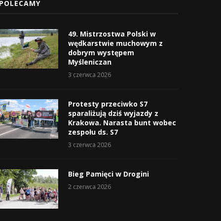
POLECAMY
49. Mistrzostwa Polski w
wędkarstwie muchowym z
dobrym występem
Myśleniczan
3 czerwca 2026
Protesty przeciwko S7
sparaliżują dziś wyjazdy z
Krakowa. Narasta bunt wobec
zespołu ds. S7
3 czerwca 2026
Bieg Pamięci w Drogini
2 czerwca 2026