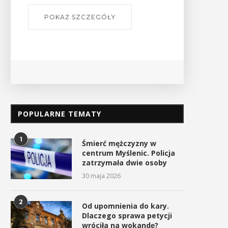
"Było... Minęło... Urywki ...
POKAŻ SZCZEGÓŁY
POPULARNE TEMATY
1
Śmierć mężczyzny w
centrum Myślenic. Policja
zatrzymała dwie osoby
30 maja 2026
2
Od upomnienia do kary.
Dlaczego sprawa petycji
wróciła na wokandę?