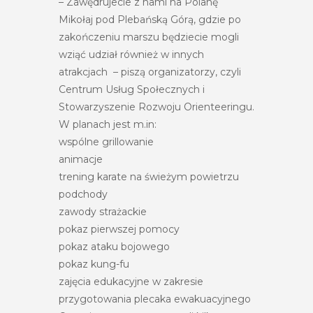
– Zawędrujecie z nami na Polanę
Mikołaj pod Plebańską Górą, gdzie po
zakończeniu marszu będziecie mogli
wziąć udział również w innych
atrakcjach – piszą organizatorzy, czyli
Centrum Usług Społecznych i
Stowarzyszenie Rozwoju Orienteeringu.
W planach jest m.in:
wspólne grillowanie
animacje
trening karate na świeżym powietrzu
podchody
zawody strażackie
pokaz pierwszej pomocy
pokaz ataku bojowego
pokaz kung-fu
zajęcia edukacyjne w zakresie
przygotowania plecaka ewakuacyjnego