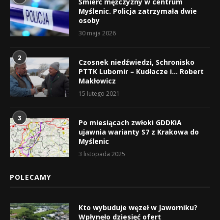
Śmierć mężczyzny w centrum
Myślenic. Policja zatrzymała dwie
osoby
30 maja 2026
2
Czosnek niedźwiedzi, Schronisko
PTTK Lubomir – Kudłacze i… Robert
Makłowicz
15 lutego 2021
3
Po miesiącach zwłoki GDDKiA
ujawnia warianty S7 z Krakowa do
Myślenic
3 listopada 2025
POLECAMY
Kto wybuduje węzeł w Jaworniku?
Wpłynęło dziesięć ofert