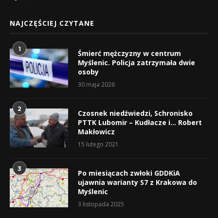
NAJCZĘŚCIEJ CZYTANE
1
Śmierć mężczyzny w centrum
Myślenic. Policja zatrzymała dwie
osoby
30 maja 2026
2
Czosnek niedźwiedzi, Schronisko
PTTK Lubomir – Kudłacze i… Robert
Makłowicz
15 lutego 2021
3
Po miesiącach zwłoki GDDKiA
ujawnia warianty S7 z Krakowa do
Myślenic
3 listopada 2025