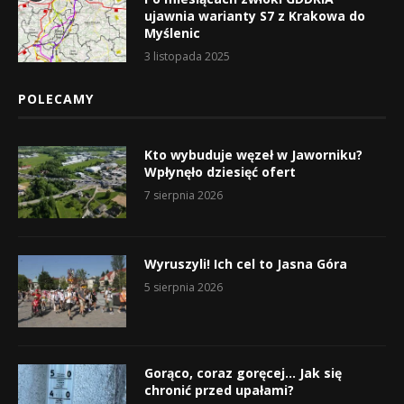
ujawnia warianty S7 z Krakowa do
Myślenic
3 listopada 2025
POLECAMY
Kto wybuduje węzeł w Jaworniku?
Wpłynęło dziesięć ofert
7 sierpnia 2026
Wyruszyli! Ich cel to Jasna Góra
5 sierpnia 2026
Gorąco, coraz goręcej… Jak się
chronić przed upałami?