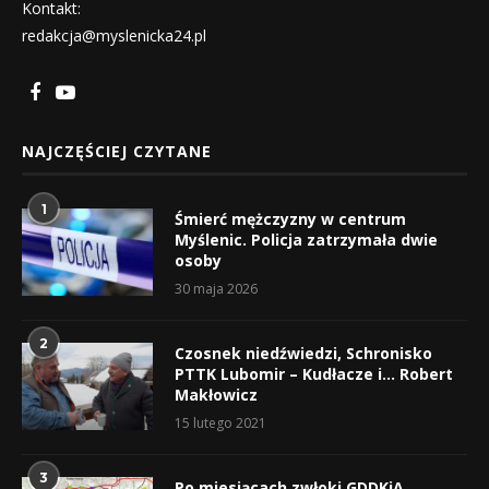
Kontakt:
redakcja@myslenicka24.pl
NAJCZĘŚCIEJ CZYTANE
1
Śmierć mężczyzny w centrum
Myślenic. Policja zatrzymała dwie
osoby
30 maja 2026
2
Czosnek niedźwiedzi, Schronisko
PTTK Lubomir – Kudłacze i… Robert
Makłowicz
15 lutego 2021
3
Po miesiącach zwłoki GDDKiA