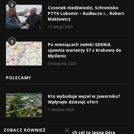
2
Czosnek niedźwiedzi, Schronisko
PTTK Lubomir – Kudłacze i… Robert
Makłowicz
15 lutego 2021
3
Po miesiącach zwłoki GDDKiA
ujawnia warianty S7 z Krakowa do
Myślenic
3 listopada 2025
POLECAMY
Kto wybuduje węzeł w Jaworniku?
Wpłynęło dziesięć ofert
7 sierpnia 2026
ZOBACZ RÓWNIEŻ
Wyruszyli! Ich cel to Jasna Góra