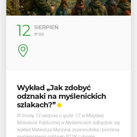
29
SIERPIEŃ
08:00 - 18:00
V Turniej Myślimira.
Mieszczanie i rzemieślnicy
W ostatni weekend wakacji, czyli 29-30 sierpnia w
Myślenicach odbędzie się piąta edycja Turnieju
Myślimira. Wydarzenie organizowane przez
Muzeum Niepodległości w Myślenicach odbędzie
się na ...