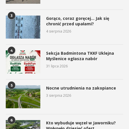
3
Gorąco, coraz goręcej… Jak się
chronić przed upałami?
4 sierpnia 2026
4
Sekcja Badmintona TKKF Uklejna
Myślenice ogłasza nabór
31 lipca 2026
5
Nocne utrudnienia na zakopiance
3 sierpnia 2026
6
Kto wybuduje węzeł w Jaworniku?
Wpłynęło dziesięć ofert