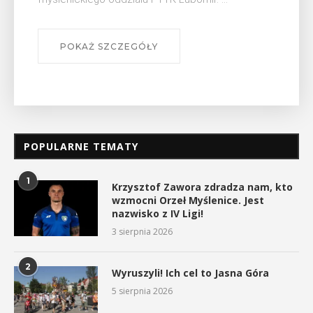
POKAŻ SZCZEGÓŁY
POPULARNE TEMATY
1
Krzysztof Zawora zdradza nam, kto
wzmocni Orzeł Myślenice. Jest
nazwisko z IV Ligi!
3 sierpnia 2026
2
Wyruszyli! Ich cel to Jasna Góra
5 sierpnia 2026