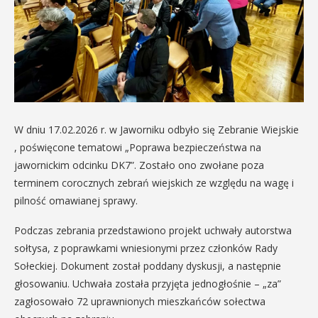
W dniu 17.02.2026 r. w Jaworniku odbyło się Zebranie Wiejskie
, poświęcone tematowi „Poprawa bezpieczeństwa na
jawornickim odcinku DK7”. Zostało ono zwołane poza
terminem corocznych zebrań wiejskich ze względu na wagę i
pilność omawianej sprawy.
Podczas zebrania przedstawiono projekt uchwały autorstwa
sołtysa, z poprawkami wniesionymi przez członków Rady
Sołeckiej. Dokument został poddany dyskusji, a następnie
głosowaniu. Uchwała została przyjęta jednogłośnie – „za”
zagłosowało 72 uprawnionych mieszkańców sołectwa