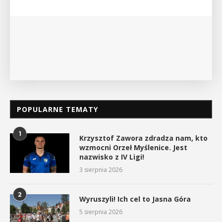
myślenickiego oddziału PTTK Lubomir. ...
POKAŻ SZCZEGÓŁY
POPULARNE TEMATY
1
Krzysztof Zawora zdradza nam, kto
wzmocni Orzeł Myślenice. Jest
nazwisko z IV Ligi!
3 sierpnia 2026
2
Wyruszyli! Ich cel to Jasna Góra
5 sierpnia 2026