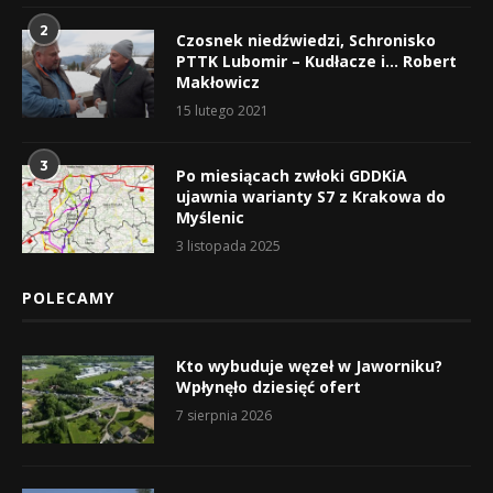
2
Czosnek niedźwiedzi, Schronisko
PTTK Lubomir – Kudłacze i… Robert
Makłowicz
15 lutego 2021
3
Po miesiącach zwłoki GDDKiA
ujawnia warianty S7 z Krakowa do
Myślenic
3 listopada 2025
POLECAMY
Kto wybuduje węzeł w Jaworniku?
Wpłynęło dziesięć ofert
7 sierpnia 2026