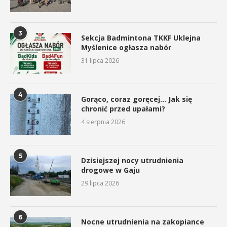
3
Sekcja Badmintona TKKF Uklejna
Myślenice ogłasza nabór
31 lipca 2026
4
Gorąco, coraz goręcej… Jak się
chronić przed upałami?
4 sierpnia 2026
5
Dzisiejszej nocy utrudnienia
drogowe w Gaju
29 lipca 2026
6
Nocne utrudnienia na zakopiance