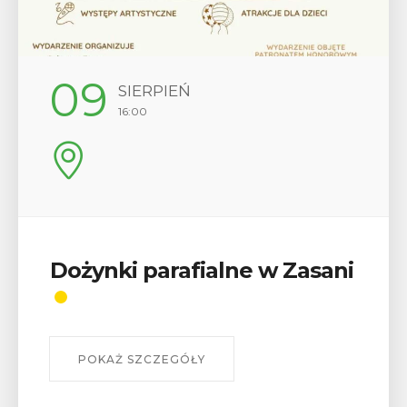
12
SIERPIEŃ
17:00
Wykład „Jak zdobyć
odznaki na myślenickich
szlakach?”
W środę 12 sierpnia o godz. 17 w Miejskiej
Bibliotece Publicznej w Myślenicach odbędzie się
wykład Mateusza Murzyna, przewodnika i prezesa