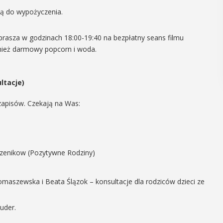
ią do wypożyczenia.
aprasza w godzinach 18:00-19:40 na bezpłatny seans filmu
nież darmowy popcorn i woda.
ltacje)
zapisów. Czekają na Was:
czenikow (Pozytywne Rodziny)
omaszewska i Beata Ślązok – konsultacje dla rodziców dzieci ze
uder.