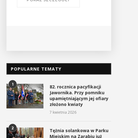
Ośrodek
PO
POPULARNE TEMATY
1
82. rocznica pacyfikacji
Jawornika. Przy pomniku
upamiętniającym jej ofiary
złożono kwiaty
7 kwietnia 2026
2
Tężnia solankowa w Parku
Miejskim na Zarabiu już