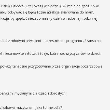
zień Dziecka! Z tej okazji w niedzielę 26 maja od godz. 15 w
arabiu odbywać się będą liczne atrakcje skierowane do mam,
 okazja, by spędzić niezapomniany dzień w radosnej, rodzinnej
bel z młodymi artystami – uczestnikami programu „Szansa na
li niesamowite sztuczki i iluzje, które zachwycą zarówno dzieci,
y, pokazy taneczne przygotowane przez organizacje pozarządowe
bańkami mydlanymi dla dzieci i dorosłych
 zabawa muzyczna – Jaka to melodia?