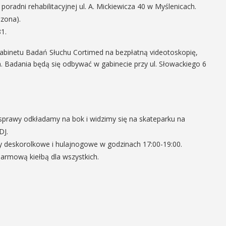
oradni rehabilitacyjnej ul. A. Mickiewicza 40 w Myślenicach.
czona).
1.
abinetu Badań Słuchu Cortimed na bezpłatną videotoskopię,
h. Badania będą się odbywać w gabinecie przy ul. Słowackiego 6
.
prawy odkładamy na bok i widzimy się na skateparku na
DJ.
 deskorolkowe i hulajnogowe w godzinach 17:00-19:00.
darmową kiełbą dla wszystkich.