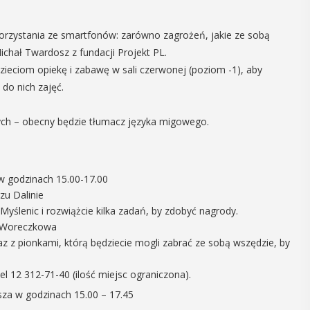
14
korzystania ze smartfonów: zarówno zagrożeń, jakie ze sobą
Michał Twardosz z fundacji Projekt PL.
CZERWIEC
eciom opiekę i zabawę w sali czerwonej (poziom -1), aby
Cały dzień
do nich zajęć.
VII
ych – obecny będzie tłumacz języka migowego.
ika
„Oddaj krew-
.
Uratuj życie”
w godzinach 15.00-17.00
W niedzielę 14 czerwca na plaży
zu Dalinie
y –
trawiastej na myślenickim Zarabiu
Myślenic i rozwiążcie kilka zadań, by zdobyć nagrody.
odbędzie się druga edycja wydarzenia
y”
a Woreczkowa
"Oddaj krew-Uratuj życie" łączące akcję
z pionkami, którą będziecie mogli zabrać ze sobą wszędzie, by
krwiodawstwa ze zlotem samochodów
 w Miejskiej
pożarniczych. Organizatorami ...
yślenicach
l 12 312-71-40 (ilość miejsc ograniczona).
VII tomu
sza w godzinach 15.00 – 17.45
iony -
POKAŻ SZCZEGÓŁY