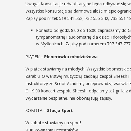
Uwaga! Konsultacje rehabilitacyjne będą odbywać się w p
Wszystkie konsultacje są darmowe (ilość miejsc ograni
Zapisy pod nr tel: 519 541 552, 732 555 342, 733 551 18
Ponadto od godz. 8:00 do 16:00 zapraszamy do G
tympanometrię i audiometrię dla dzieci i dorosłyc
w Myślenicach. Zapisy pod numerem 797 347 777
PIĄTEK –
Plenerówka młodzieżowa
W piątek stawiamy na młodych. Wszystkie boomerskie s
Zarabiu. O warstwę muzyczną zadbają zespół Sheesh i 
Instruktorzy ze Scoot Academy przeprowadzą warsztaty
O 19:00 koncert zespołu Sheesh, odpalamy też grilla z 
Wydarzenie bezpłatne, nie obowiązują zapisy.
SOBOTA –
Stacja Sport
W sobotę stawiamy na sport!
9:30 Powitanie uczestników