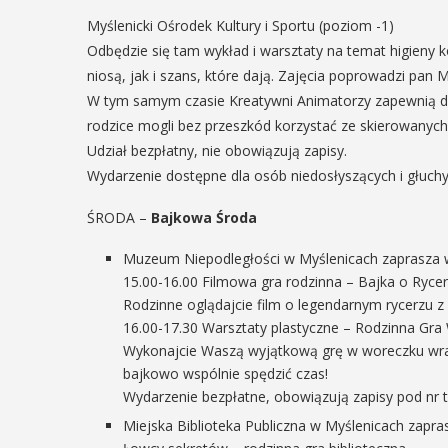
06
Myślenicki Ośrodek Kultury i Sportu (poziom -1)
MAJ
Odbędzie się tam wykład i warsztaty na temat higieny 
17:00
niosą, jak i szans, które dają. Zajęcia poprowadzi pan 
EŃ
W tym samym czasie Kreatywni Animatorzy zapewnią dzi
:00
rodzice mogli bez przeszkód korzystać ze skierowanych 
Promocja XX
Udział bezpłatny, nie obowiązują zapisy.
Wydarzenie dostępne dla osób niedosłyszących i głuch
tomu roczn
rniej
„Małopolska
ŚRODA –
Bajkowa Środa
imira.
Regiony –
zczanie i
Muzeum Niepodległości w Myślenicach zaprasza 
15.00-16.00 Filmowa gra rodzinna – Bajka o Rycer
regionalizm
ieślnicy
Rodzinne oglądajcie film o legendarnym rycerzu z 
małe ojczyn
16.00-17.30 Warsztaty plastyczne – Rodzinna Gr
 weekend wakacji, czyli 29-30
Wykonajcie Waszą wyjątkową grę w woreczku wraz 
w Myślenicach odbędzie się
W środę 6 maja o godz. 17
bajkowo wspólnie spędzić czas!
ja Turnieju Myślimira.
Bibliotece Publicznej w M
Wydarzenie bezpłatne, obowiązują zapisy pod nr te
ie organizowane przez
odbędzie się promocja XX
Miejska Biblioteka Publiczna w Myślenicach zapra
iepodległości w Myślenicach
rocznika "Małopolska. Reg