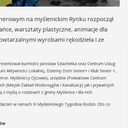
nerowym na myślenickim Rynku rozpoczął
 tańce, warsztaty plastyczne, animacje dla
powtarzalnymi wyrobami rękodzieła i ze
prezentował burmistrz Jarosław Szlachetka oraz Centrum Usług
rum Aktywności Lokalnej, Dzienny Dom Senior+ i Klub Senior +,
h (m.in. Myśleniccy Ojcowie), urzędów (Powiatowe Centrum
h (Miejski Zakład Wodociągów i Kanalizacji) jak i prywatnych
ją z myślą o rodzinach z gminy Myślenice i dla nich.
darzeń w ramach III Myślenickiego Tygodnia Rodzin. Oto co
ców