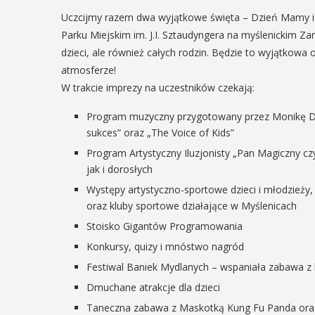
Uczcijmy razem dwa wyjątkowe święta – Dzień Mamy i D
Parku Miejskim im. J.I. Sztaudyngera na myślenickim Z
dzieci, ale również całych rodzin. Będzie to wyjątkowa
atmosferze!
W trakcie imprezy na uczestników czekają:
Program muzyczny przygotowany przez Monikę Du
sukces” oraz „The Voice of Kids”
Program Artystyczny Iluzjonisty „Pan Magiczny czy
jak i dorosłych
Występy artystyczno-sportowe dzieci i młodzież
oraz kluby sportowe działające w Myślenicach
Stoisko Gigantów Programowania
Konkursy, quizy i mnóstwo nagród
Festiwal Baniek Mydlanych – wspaniała zabawa z 
Dmuchane atrakcje dla dzieci
Taneczna zabawa z Maskotką Kung Fu Panda oraz