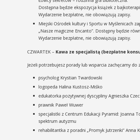
Łowcy sekretów – rodzinna gra biblioteczna.
ię na ...
regionalizmy - małe ...
Dostępna będzie ekspozycja książek z bajkoterap
Wydarzenie bezpłatne, nie obowiązują zapisy.
AŻ SZCZEGÓŁY
Miejski Ośrodek kultury i Sportu w Myślenicach z
POKAŻ SZCZEGÓŁY
„Nasze magiczne Encanto”. Dostępny będzie rów
Wydarzenie bezpłatne, nie obowiązują zapisy.
CZWARTEK –
Kawa ze specjalistą (bezpłatne konsu
Jeżeli potrzebujesz porady lub wsparcia zachęcamy do 
psycholog Krystian Twardowski
logopeda Halina Kustosz-Miśko
edukatorka pozytywnej dyscypliny Agnieszka Cze
prawnik Paweł Wuwer
specjalistki z Centrum Edukacji Pyramid: Joanna T
spektrum autyzmu
rehabilitantka z poradni „Promyk Jutrzenki” Anna K