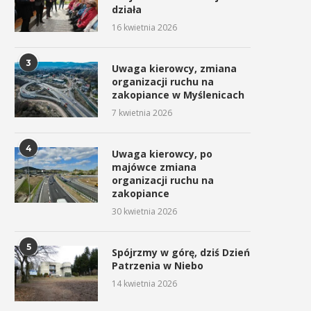
działa
16 kwietnia 2026
„Zarzecze” z nowym
Rusza nabór wniosków d
oświetleniem
kolejnej edycji konkurs
3
Uwaga kierowcy, zmiana
„Działaj...
21 kwietnia 2026
organizacji ruchu na
21 kwietnia 2026
zakopiance w Myślenicach
7 kwietnia 2026
4
Uwaga kierowcy, po
majówce zmiana
organizacji ruchu na
zakopiance
30 kwietnia 2026
5
Spójrzmy w górę, dziś Dzień
Patrzenia w Niebo
14 kwietnia 2026