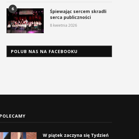
6
Śpiewając sercem skradli
serca publiczności
8 kwietnia 2026
POLUB NAS NA FACEBOOKU
POLECAMY
W piątek zaczyna się Tydzień