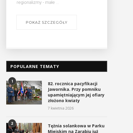
regionalizmy - małe ...
POKAŻ SZCZEGÓŁY
POPULARNE TEMATY
1
82. rocznica pacyfikacji
Jawornika. Przy pomniku
upamiętniającym jej ofiary
złożono kwiaty
7 kwietnia 2026
2
Tężnia solankowa w Parku
Miejskim na Zarabiu już