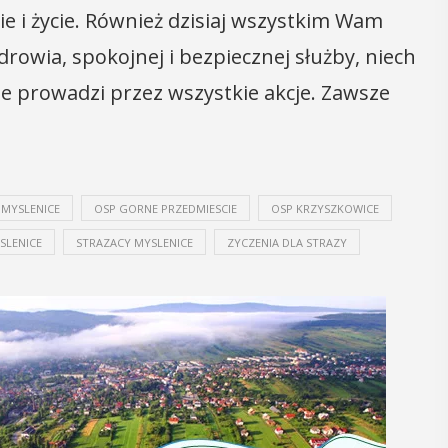
e i życie. Również dzisiaj wszystkim Wam
05
MAJ
rowia, spokojnej i bezpiecznej służby, niech
12:00
nie prowadzi przez wszystkie akcje. Zawsze
Obchody Dnia
Godności Osób z
 MYSLENICE
OSP GORNE PRZEDMIESCIE
OSP KRZYSZKOWICE
Niepełnosprawnośc
SLENICE
STRAZACY MYSLENICE
ZYCZENIA DLA STRAZY
Intelektualną
 i
y
Obchody Dnia Godności Osób z
Niepełnosprawnością Intelektualną,
, czyli 29-30
który przypada 5 maja, w Myślenicach
dbędzie się
rozpoczną się tradycyjnie od Przejazdu
mira.
Godności. Organizatorom tego
 przez
wydarzenia, czyli myślenickie koło ...
 Myślenicach