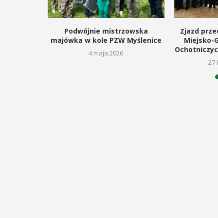
kanocnego
Podwójnie mistrzowska
Zjazd prze
lm
majówka w kole PZW Myślenice
Miejsko-
Ochotniczyc
6
4 maja 2026
27 