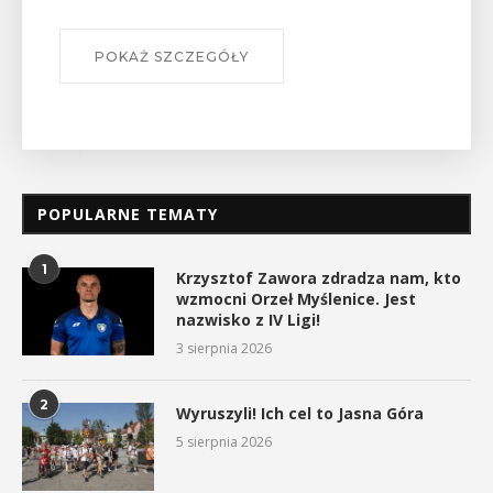
POKAŻ SZCZEGÓŁY
POPULARNE TEMATY
1
Krzysztof Zawora zdradza nam, kto
wzmocni Orzeł Myślenice. Jest
nazwisko z IV Ligi!
3 sierpnia 2026
2
Wyruszyli! Ich cel to Jasna Góra
5 sierpnia 2026