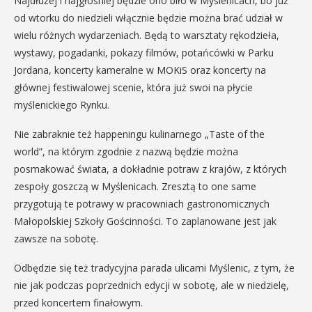
Najdłużej i najgłośniej będzie ono biło w Myślenicach, bo już
od wtorku do niedzieli włącznie będzie można brać udział w
wielu różnych wydarzeniach. Będą to warsztaty rękodzieła,
wystawy, pogadanki, pokazy filmów, potańcówki w Parku
Jordana, koncerty kameralne w MOKiS oraz koncerty na
głównej festiwalowej scenie, która już swoi na płycie
myślenickiego Rynku.
Nie zabraknie też happeningu kulinarnego „Taste of the
world”, na którym zgodnie z nazwą będzie można
posmakować świata, a dokładnie potraw z krajów, z których
zespoły goszczą w Myślenicach. Zresztą to one same
przygotują te potrawy w pracowniach gastronomicznych
Małopolskiej Szkoły Gościnności. To zaplanowane jest jak
zawsze na sobotę.
Odbędzie się też tradycyjna parada ulicami Myślenic, z tym, że
nie jak podczas poprzednich edycji w sobotę, ale w niedzielę,
przed koncertem finałowym.