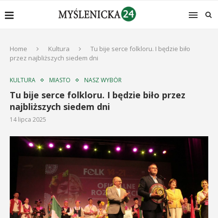
Home
Kultura
Tu bije serce folkloru. I będzie biło
przez najbliższych siedem dni
KULTURA
MIASTO
NASZ WYBÓR
Tu bije serce folkloru. I będzie biło przez
najbliższych siedem dni
14 lipca 2025