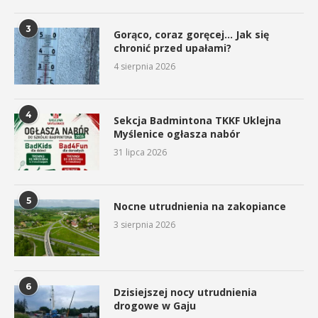
3
Gorąco, coraz goręcej… Jak się
chronić przed upałami?
4 sierpnia 2026
4
Sekcja Badmintona TKKF Uklejna
Myślenice ogłasza nabór
31 lipca 2026
5
Nocne utrudnienia na zakopiance
3 sierpnia 2026
6
Dzisiejszej nocy utrudnienia
drogowe w Gaju