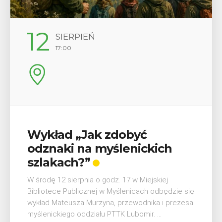
12
SIERPIEŃ
17:00
Wykład „Jak zdobyć
odznaki na myślenickich
szlakach?”
W środę 12 sierpnia o godz. 17 w Miejskiej
Bibliotece Publicznej w Myślenicach odbędzie się
wykład Mateusza Murzyna, przewodnika i prezesa
myślenickiego oddziału PTTK Lubomir. ...