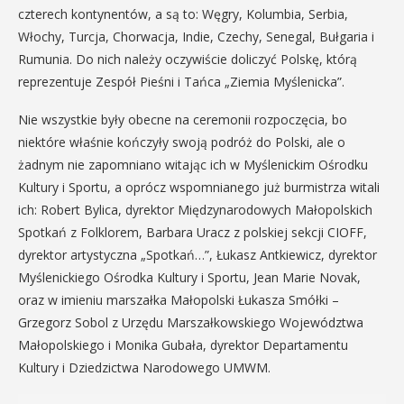
czterech kontynentów, a są to: Węgry, Kolumbia, Serbia,
Włochy, Turcja, Chorwacja, Indie, Czechy, Senegal, Bułgaria i
Rumunia. Do nich należy oczywiście doliczyć Polskę, którą
reprezentuje Zespół Pieśni i Tańca „Ziemia Myślenicka”.
Nie wszystkie były obecne na ceremonii rozpoczęcia, bo
niektóre właśnie kończyły swoją podróż do Polski, ale o
żadnym nie zapomniano witając ich w Myślenickim Ośrodku
Kultury i Sportu, a oprócz wspomnianego już burmistrza witali
ich: Robert Bylica, dyrektor Międzynarodowych Małopolskich
Spotkań z Folklorem, Barbara Uracz z polskiej sekcji CIOFF,
dyrektor artystyczna „Spotkań…”, Łukasz Antkiewicz, dyrektor
Myślenickiego Ośrodka Kultury i Sportu, Jean Marie Novak,
oraz w imieniu marszałka Małopolski Łukasza Smółki –
Grzegorz Sobol z Urzędu Marszałkowskiego Województwa
Małopolskiego i Monika Gubała, dyrektor Departamentu
Kultury i Dziedzictwa Narodowego UMWM.