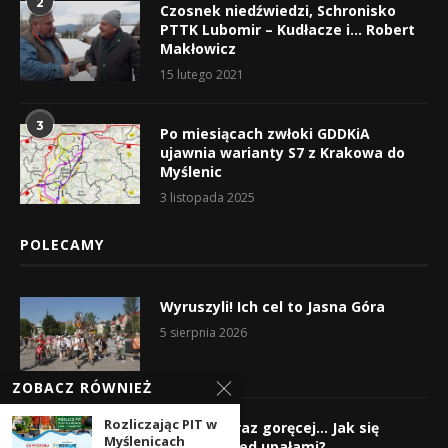
2
Czosnek niedźwiedzi, Schronisko
PTTK Lubomir – Kudłacze i… Robert
Makłowicz
15 lutego 2021
3
Po miesiącach zwłoki GDDKiA
ujawnia warianty S7 z Krakowa do
Myślenic
3 listopada 2025
POLECAMY
Wyruszyli! Ich cel to Jasna Góra
5 sierpnia 2026
ZOBACZ RÓWNIEŻ
Rozliczając PIT w
Gorąco, coraz goręcej… Jak się
Myślenicach
chronić przed upałami?