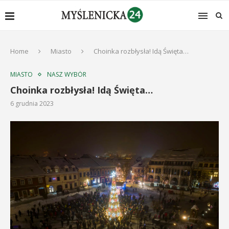
Home
Miasto
Choinka rozbłysła! Idą Święta…
MIASTO
NASZ WYBÓR
Choinka rozbłysła! Idą Święta…
6 grudnia 2023