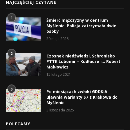
NAJCZĘŚCIEJ CZYTANE
1
Śmierć mężczyzny w centrum
Myślenic. Policja zatrzymała dwie
osoby
30 maja 2026
2
Czosnek niedźwiedzi, Schronisko
PTTK Lubomir – Kudłacze i… Robert
Makłowicz
15 lutego 2021
3
Po miesiącach zwłoki GDDKiA
ujawnia warianty S7 z Krakowa do
Myślenic
3 listopada 2025
POLECAMY