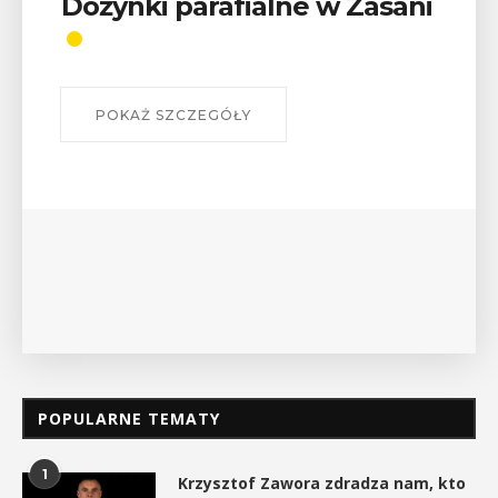
Wykład „Jak zdobyć
odznaki na myślenickich
szlakach?”
W środę 12 sierpnia o godz. 17 w Miejskiej
Bibliotece Publicznej w Myślenicach odbędzie się
wykład Mateusza Murzyna, przewodnika i prezesa
myślenickiego oddziału PTTK Lubomir. ...
POKAŻ SZCZEGÓŁY
POPULARNE TEMATY
1
Krzysztof Zawora zdradza nam, kto