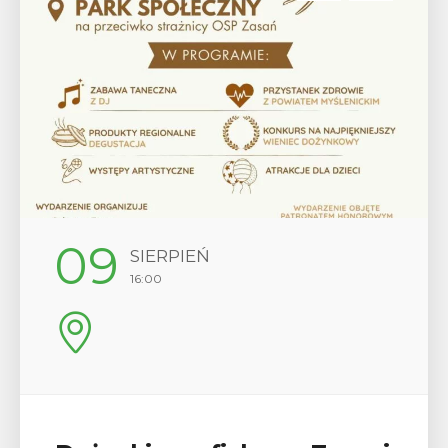
12
SIERPIEŃ
17:00