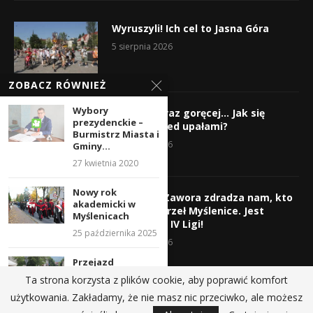
Wyruszyli! Ich cel to Jasna Góra
5 sierpnia 2026
ZOBACZ RÓWNIEŻ
Wybory
Gorąco, coraz goręcej… Jak się
prezydenckie –
chronić przed upałami?
Burmistrz Miasta i
4 sierpnia 2026
Gminy...
27 kwietnia 2020
Nowy rok
Krzysztof Zawora zdradza nam, kto
akademicki w
wzmocni Orzeł Myślenice. Jest
Myślenicach
nazwisko z IV Ligi!
25 października 2025
3 sierpnia 2026
Przejazd
Godności ulicami
Ta strona korzysta z plików cookie, aby poprawić komfort
Myślenic i piknik
użytkowania. Zakładamy, że nie masz nic przeciwko, ale możesz
przy...
@2019 - All Right Reserved.