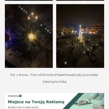
Fot. z drona – Pan od Dronów (Paweł Kowalczyk), pozostałe:
Katarzyna Hołuj