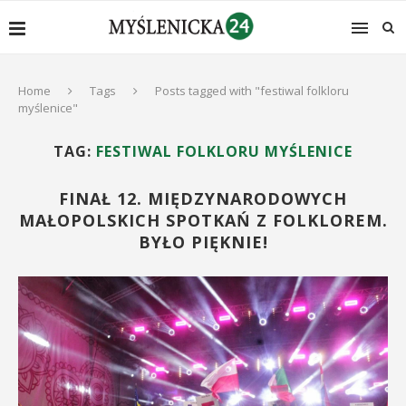
Home
Tags
Posts tagged with "festiwal folkloru
myślenice"
TAG:
FESTIWAL FOLKLORU MYŚLENICE
FINAŁ 12. MIĘDZYNARODOWYCH
MAŁOPOLSKICH SPOTKAŃ Z FOLKLOREM.
BYŁO PIĘKNIE!