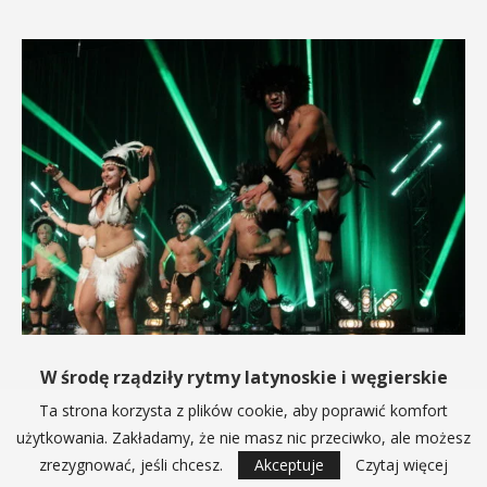
W środę rządziły rytmy latynoskie i węgierskie
Ta strona korzysta z plików cookie, aby poprawić komfort
15 lipca 2026
użytkowania. Zakładamy, że nie masz nic przeciwko, ale możesz
W środę 15 lipca, w trzecim dniu XII Międzynarodowych
zrezygnować, jeśli chcesz.
Akceptuje
Czytaj więcej
Małopolskich Spotkań z Folklorem w…