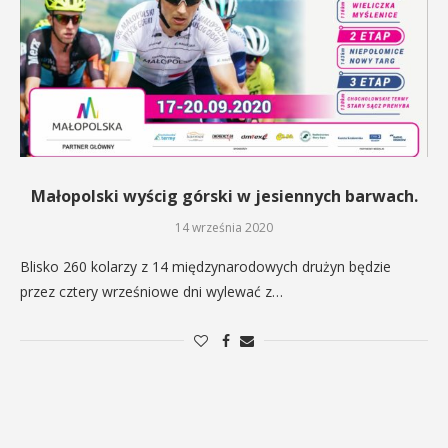
Małopolski wyścig górski w jesiennych barwach.
14 września 2020
Blisko 260 kolarzy z 14 międzynarodowych drużyn będzie
przez cztery wrześniowe dni wylewać z…