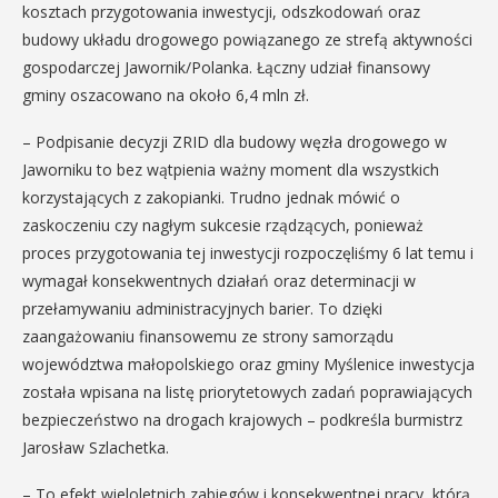
kosztach przygotowania inwestycji, odszkodowań oraz
budowy układu drogowego powiązanego ze strefą aktywności
gospodarczej Jawornik/Polanka. Łączny udział finansowy
gminy oszacowano na około 6,4 mln zł.
– Podpisanie decyzji ZRID dla budowy węzła drogowego w
Jaworniku to bez wątpienia ważny moment dla wszystkich
korzystających z zakopianki. Trudno jednak mówić o
zaskoczeniu czy nagłym sukcesie rządzących, ponieważ
proces przygotowania tej inwestycji rozpoczęliśmy 6 lat temu i
wymagał konsekwentnych działań oraz determinacji w
przełamywaniu administracyjnych barier. To dzięki
zaangażowaniu finansowemu ze strony samorządu
województwa małopolskiego oraz gminy Myślenice inwestycja
została wpisana na listę priorytetowych zadań poprawiających
bezpieczeństwo na drogach krajowych – podkreśla burmistrz
Jarosław Szlachetka.
– To efekt wieloletnich zabiegów i konsekwentnej pracy, którą