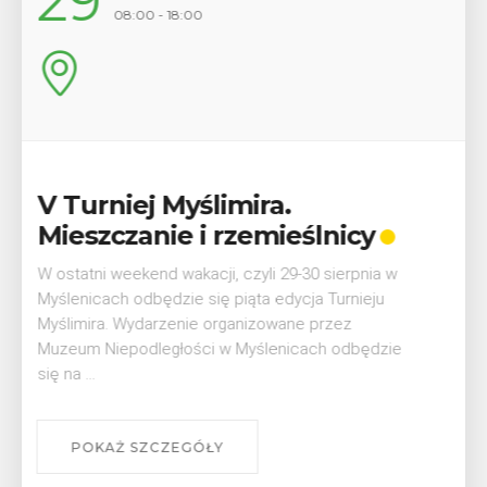
12
17:00
Wykład „Jak zdobyć
odznaki na myślenickich
szlakach?”
W środę 12 sierpnia o godz. 17 w Miejskiej
Bibliotece Publicznej w Myślenicach odbędzie się
wykład Mateusza Murzyna, przewodnika i prezesa
myślenickiego oddziału PTTK Lubomir. ...
POKAŻ SZCZEGÓŁY