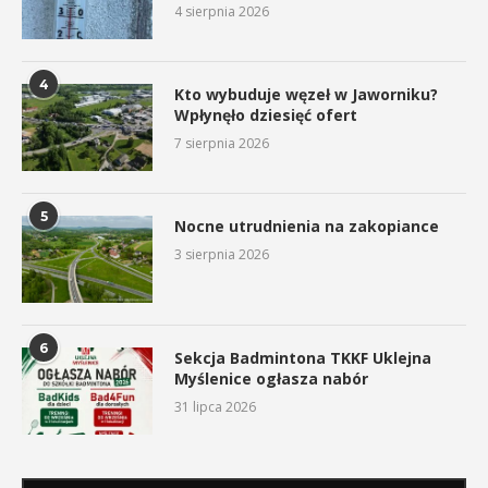
4 sierpnia 2026
4
Kto wybuduje węzeł w Jaworniku?
Wpłynęło dziesięć ofert
7 sierpnia 2026
5
Nocne utrudnienia na zakopiance
3 sierpnia 2026
6
Sekcja Badmintona TKKF Uklejna
Myślenice ogłasza nabór
31 lipca 2026