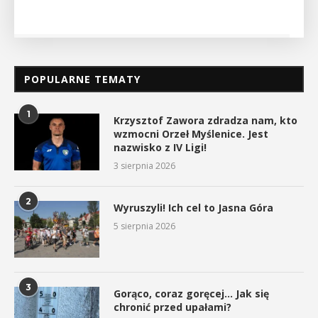
POPULARNE TEMATY
1
Krzysztof Zawora zdradza nam, kto
wzmocni Orzeł Myślenice. Jest
nazwisko z IV Ligi!
3 sierpnia 2026
2
Wyruszyli! Ich cel to Jasna Góra
5 sierpnia 2026
3
Gorąco, coraz goręcej… Jak się
chronić przed upałami?