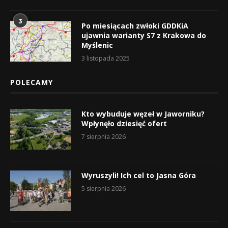
3
Po miesiącach zwłoki GDDKiA
ujawnia warianty S7 z Krakowa do
Myślenic
3 listopada 2025
POLECAMY
Kto wybuduje węzeł w Jaworniku?
Wpłynęło dziesięć ofert
7 sierpnia 2026
Wyruszyli! Ich cel to Jasna Góra
5 sierpnia 2026