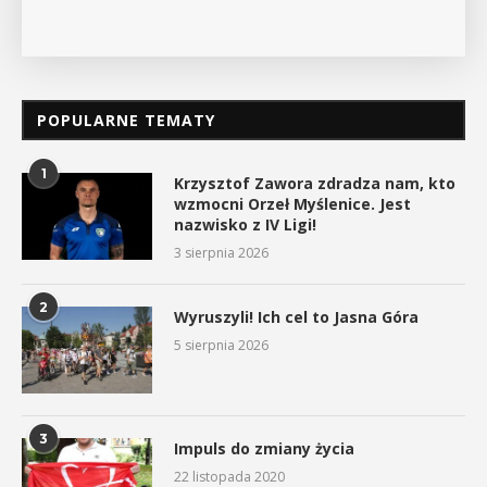
POPULARNE TEMATY
1
Krzysztof Zawora zdradza nam, kto
wzmocni Orzeł Myślenice. Jest
nazwisko z IV Ligi!
3 sierpnia 2026
2
Wyruszyli! Ich cel to Jasna Góra
5 sierpnia 2026
3
Impuls do zmiany życia
22 listopada 2020