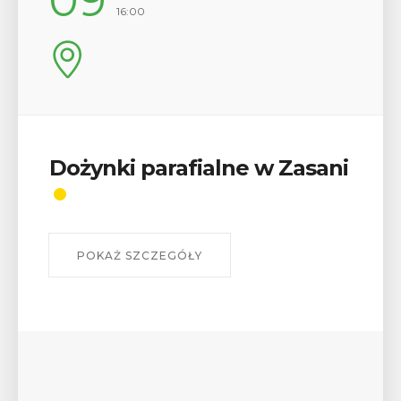
12
17:00
Wykład „Jak zdobyć
odznaki na myślenickich
szlakach?”
W środę 12 sierpnia o godz. 17 w Miejskiej
Bibliotece Publicznej w Myślenicach odbędzie się
wykład Mateusza Murzyna, przewodnika i prezesa
myślenickiego oddziału PTTK Lubomir. ...
POKAŻ SZCZEGÓŁY