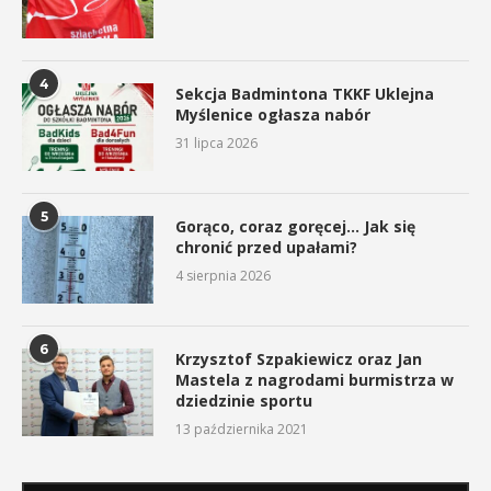
4
Sekcja Badmintona TKKF Uklejna
Myślenice ogłasza nabór
31 lipca 2026
5
Gorąco, coraz goręcej… Jak się
chronić przed upałami?
4 sierpnia 2026
6
Krzysztof Szpakiewicz oraz Jan
Mastela z nagrodami burmistrza w
dziedzinie sportu
13 października 2021