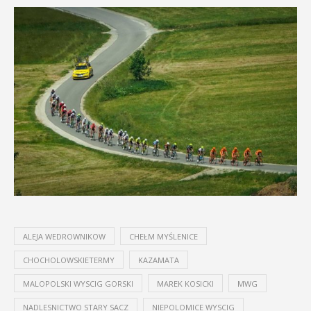
ALEJA WEDROWNIKOW
CHEŁM MYŚLENICE
CHOCHOLOWSKIETERMY
KAZAMATA
MALOPOLSKI WYSCIG GORSKI
MAREK KOSICKI
MWG
NADLESNICTWO STARY SACZ
NIEPOLOMICE WYSCIG