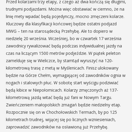
Przed kolarzami trzy etapy, z czego aż dwa kończą się długimi,
trudnymi podjazdami. Można więc obstawiać w ciemno, że na
linię mety wpadać będą pojedynczy, mocno zmęczeni kolarze.
Kluczowy dla klasyfikacji końcowej będzie ostatni podjazd
MWG – ten na starosądecką Przehybę. Ale to dopiero w
niedzielę 20 września. Wcześniej, bo w czwartek 17 września
zawodnicy rywalizować będą podczas indywidualnej jazdy na
czas na liczącym 1500 metrów podjeździe. W piątek peleton
zamelduje się w Wieliczce, by stamtąd wyruszyć na 120-
kilometrową trasę z metą w Myślenicach. Finisz ulokowany
będzie na Górze Chełm, wymagającej od zawodników ognia w
nogach i stalowych płuc. W sobotę start wyścigu podziwiać
będą kibice w Niepołomicach. Kolarzy zmęczonych aż 137-
kilometrową jazdą witać będą już fani w Nowym Targu.
Zwieńczeniem małopolskich zmagań będzie niedzielny etap.
Rozpocznie się on w Chochołowskich Termach, by po 125
kilometrach trudnej, wijącej się po licznych wzniesieniach,
zaprowadzić zawodników na osławioną już Przehybę.