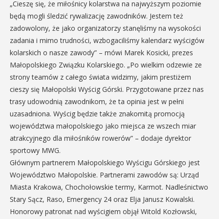
„Cieszę się, że miłośnicy kolarstwa na najwyższym poziomie
będą mogli śledzić rywalizację zawodników. Jestem też
zadowolony, że jako organizatorzy stanęliśmy na wysokości
zadania i mimo trudności, wzbogaciliśmy kalendarz wyścigów
kolarskich o nasze zawody” – mówi Marek Kosicki, prezes
Małopolskiego Związku Kolarskiego. „Po wielkim odzewie ze
strony teamów z całego świata widzimy, jakim prestiżem
cieszy się Małopolski Wyścig Górski. Przygotowane przez nas
trasy udowodnią zawodnikom, że ta opinia jest w pełni
uzasadniona. Wyścig będzie także znakomitą promocją
województwa małopolskiego jako miejsca ze wszech miar
atrakcyjnego dla miłośników rowerów” – dodaje dyrektor
sportowy MWG.
Głównym partnerem Małopolskiego Wyścigu Górskiego jest
Województwo Małopolskie. Partnerami zawodów są: Urząd
Miasta Krakowa, Chochołowskie termy, Karmot. Nadleśnictwo
Stary Sącz, Raso, Emergency 24 oraz Elja Janusz Kowalski.
Honorowy patronat nad wyścigiem objął Witold Kozłowski,