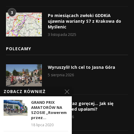
3
Po miesiącach zwłoki GDDKiA
ujawnia warianty S7 z Krakowa do
Myślenic
3 listopada 2025
POLECAMY
Wyruszyli! Ich cel to Jasna Góra
5 sierpnia 2026
ZOBACZ RÓWNIEŻ
GRAND PRIX
Gorąco, coraz goręcej… Jak się
AMATORÓW NA
chronić przed upałami?
SZOSIE „Rowerem
4 sierpnia 2026
przez...
18 lipca 2020