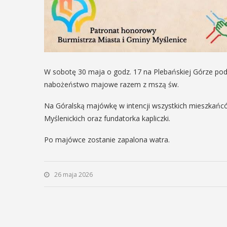
29
SIERPIEŃ
08:00 - 18:00
W sobotę 30 maja o godz. 17 na Plebańskiej Górze pod 
nabożeństwo majowe razem z mszą św.
V Turniej
odowe
Na Góralską majówkę w intencji wszystkich mieszkańcó
Myślimira.
e
Myślenickich oraz fundatorka kapliczki.
Mieszczanie i
Po majówce zostanie zapalona watra.
rzemieślnicy
W ostatni weekend wakacji, czyli 29-30
26 maja 2026
odowe
sierpnia w Myślenicach odbędzie się
 Folklorem
piąta edycja Turnieju Myślimira.
20 lipca.
Wydarzenie organizowane przez
jest Gmina
Muzeum Niepodległości w Myślenicach
zez Myślenicki