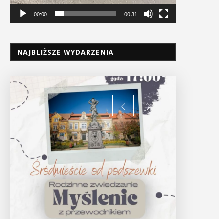
00:00
00:31
NAJBLIŻSZE WYDARZENIA