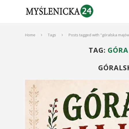
Home
Tags
Posts tagged with "góralska majó
TAG:
GÓRA
GÓRALS