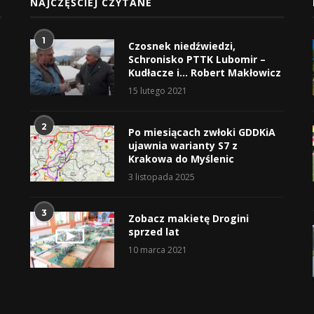
NAJCZĘŚCIEJ CZYTANE
1
Czosnek niedźwiedzi,
Schronisko PTTK Lubomir –
Kudłacze i… Robert Makłowicz
15 lutego 2021
2
Po miesiącach zwłoki GDDKiA
ujawnia warianty S7 z
Krakowa do Myślenic
3 listopada 2025
3
Zobacz makietę Drogini
sprzed lat
10 marca 2021