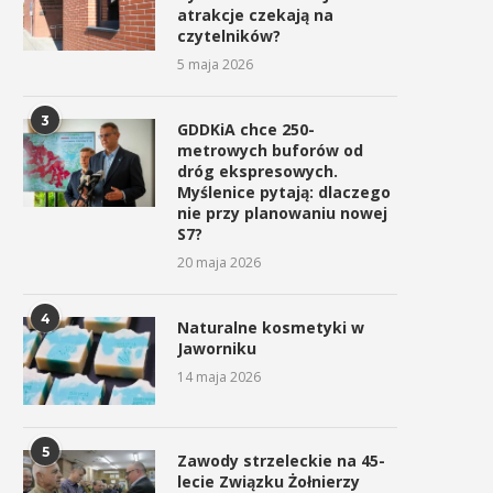
atrakcje czekają na
czytelników?
5 maja 2026
3
GDDKiA chce 250-
metrowych buforów od
dróg ekspresowych.
Myślenice pytają: dlaczego
nie przy planowaniu nowej
S7?
20 maja 2026
4
Naturalne kosmetyki w
Jaworniku
14 maja 2026
5
Zawody strzeleckie na 45-
lecie Związku Żołnierzy