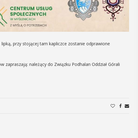
22
2
MAJ
17:00 -
20:00
lipką, przy stojącej tam kapliczce zostanie odprawione
V Myślenicki
Ro
Tydzień Rodzin
zw
w zapraszają: należący do Związku Podhalan Oddział Górali
My
W piątek 22 maja rozpocznie się V
pr
Myślenicki Tydzień Rodzin. Jego hasło
brzmi "Rodzina w centrum". Oto co jego
Muzeu
organizatorzy, czyli Centrum Usług
zapras
Społecznych w ...
Myślen
się on
jednym
POKAŻ SZCZEGÓŁY