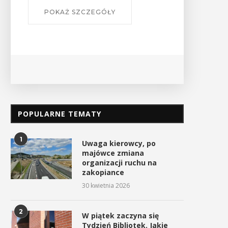
OKAŻ SZCZEGÓŁY
POPULARNE TEMATY
1
Uwaga kierowcy, po
majówce zmiana
organizacji ruchu na
zakopiance
30 kwietnia 2026
2
W piątek zaczyna się
Tydzień Bibliotek. Jakie