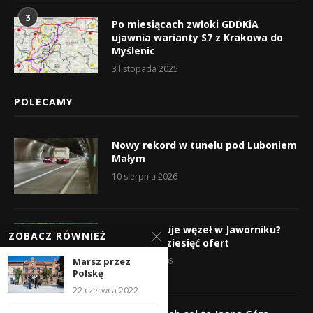
3
Po miesiącach zwłoki GDDKiA
ujawnia warianty S7 z Krakowa do
Myślenic
3 listopada 2025
POLECAMY
Nowy rekord w tunelu pod Luboniem
Małym
10 sierpnia 2026
Kto wybuduje węzeł w Jaworniku?
ZOBACZ RÓWNIEŻ
Wpłynęło dziesięć ofert
Marsz przez
7 sierpnia 2026
Polskę
22 czerwca 2022