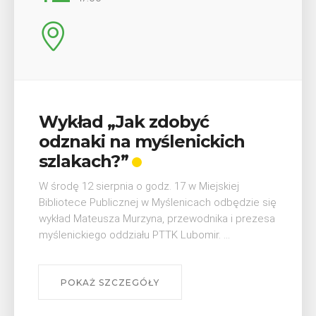
Wykład „Jak zdobyć
odznaki na myślenickich
szlakach?”
W środę 12 sierpnia o godz. 17 w Miejskiej
Bibliotece Publicznej w Myślenicach odbędzie się
wykład Mateusza Murzyna, przewodnika i prezesa
myślenickiego oddziału PTTK Lubomir. ...
POKAŻ SZCZEGÓŁY