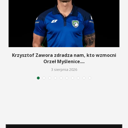
ą
Krzysztof Zawora zdradza nam, kto wzmocni
Orzeł Myślenice....
3 sierpnia 2026