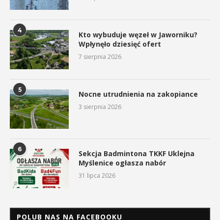
4
Kto wybuduje węzeł w Jaworniku?
Wpłynęło dziesięć ofert
7 sierpnia 2026
5
Nocne utrudnienia na zakopiance
3 sierpnia 2026
6
Sekcja Badmintona TKKF Uklejna
Myślenice ogłasza nabór
31 lipca 2026
POLUB NAS NA FACEBOOKU