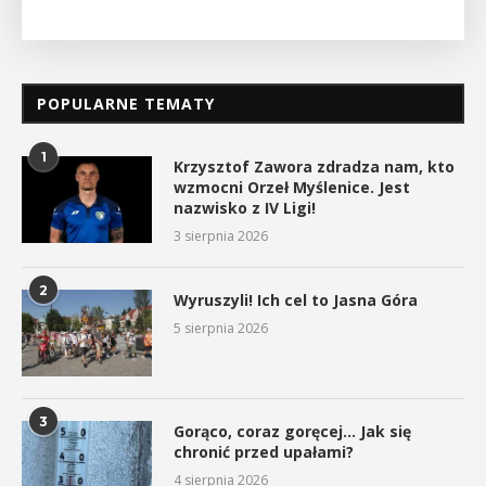
POPULARNE TEMATY
1
Krzysztof Zawora zdradza nam, kto
wzmocni Orzeł Myślenice. Jest
nazwisko z IV Ligi!
3 sierpnia 2026
2
Wyruszyli! Ich cel to Jasna Góra
5 sierpnia 2026
3
Gorąco, coraz goręcej… Jak się
chronić przed upałami?
4 sierpnia 2026