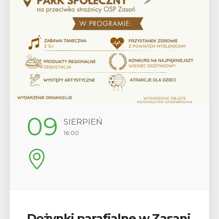
12
SIERPIEŃ
17:00
Wykład „Jak zdobyć