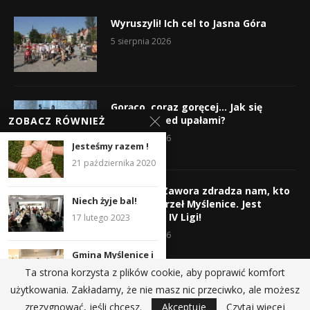
Wyruszyli! Ich cel to Jasna Góra
5 sierpnia 2026
Gorąco, coraz goręcej… Jak się
chronić przed upałami?
ZOBACZ RÓWNIEŻ
4 sierpnia 2026
Jesteśmy razem !
21 października 2020
Krzysztof Zawora zdradza nam, kto
Niech żyje bal!
wzmocni Orzeł Myślenice. Jest
nazwisko z IV Ligi!
17 lutego 2023
3 sierpnia 2026
Gmina Myślenice i
Lasy Państwowe
Ta strona korzysta z plików cookie, aby poprawić komfort
sfinansują
użytkowania. Zakładamy, że nie masz nic przeciwko, ale możesz
remont...
@2019 - All Right Reserved.
zrezygnować, jeśli chcesz.
Akceptuje
Czytaj więcej
5 lipca 2023