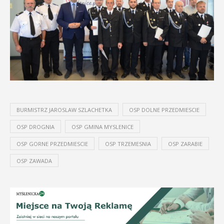
BURMISTRZ JAROSLAW SZLACHETKA
OSP DOLNE PRZEDMIESCIE
OSP DROGNIA
OSP GMINA MYSLENICE
OSP GORNE PRZEDMIESCIE
OSP TRZEMESNIA
OSP ZARABIE
OSP ZAWADA