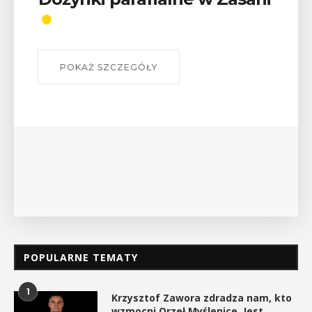
odznaki na myślenickich
szlakach?”
W środę 12 sierpnia o godz. 17 w Miejskiej
Bibliotece Publicznej w Myślenicach odbędzie się
wykład Mateusza Murzyna, przewodnika i prezesa
myślenickiego oddziału PTTK Lubomir. ...
POKAŻ SZCZEGÓŁY
POPULARNE TEMATY
1
Krzysztof Zawora zdradza nam, kto
wzmocni Orzeł Myślenice. Jest