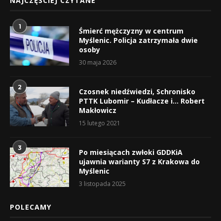
NAJCZĘŚCIEJ CZYTANE
1
Śmierć mężczyzny w centrum
Myślenic. Policja zatrzymała dwie
osoby
30 maja 2026
2
Czosnek niedźwiedzi, Schronisko
PTTK Lubomir – Kudłacze i… Robert
Makłowicz
15 lutego 2021
3
Po miesiącach zwłoki GDDKiA
ujawnia warianty S7 z Krakowa do
Myślenic
3 listopada 2025
POLECAMY