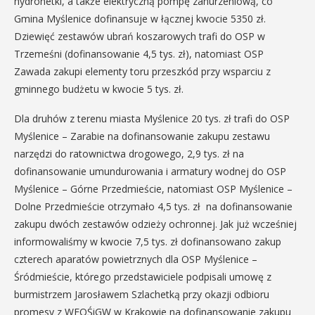
hydronetki, a także elektryczną pompę zanurzeniową, co
Gmina Myślenice dofinansuje w łącznej kwocie 5350 zł.
Dziewięć zestawów ubrań koszarowych trafi do OSP w
Trzemeśni (dofinansowanie 4,5 tys. zł), natomiast OSP
Zawada zakupi elementy toru przeszkód przy wsparciu z
gminnego budżetu w kwocie 5 tys. zł.
Dla druhów z terenu miasta Myślenice 20 tys. zł trafi do OSP
Myślenice – Zarabie na dofinansowanie zakupu zestawu
narzędzi do ratownictwa drogowego, 2,9 tys. zł na
dofinansowanie umundurowania i armatury wodnej do OSP
Myślenice – Górne Przedmieście, natomiast OSP Myślenice –
Dolne Przedmieście otrzymało 4,5 tys. zł na dofinansowanie
zakupu dwóch zestawów odzieży ochronnej. Jak już wcześniej
informowaliśmy w kwocie 7,5 tys. zł dofinansowano zakup
czterech aparatów powietrznych dla OSP Myślenice –
Śródmieście, którego przedstawiciele podpisali umowę z
burmistrzem Jarosławem Szlachetką przy okazji odbioru
promesy z WFOŚiGW w Krakowie na dofinansowanie zakupu