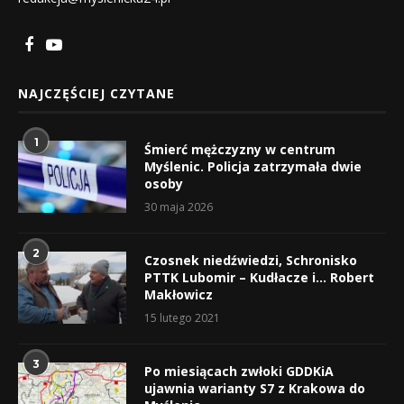
NAJCZĘŚCIEJ CZYTANE
1
Śmierć mężczyzny w centrum
Myślenic. Policja zatrzymała dwie
osoby
30 maja 2026
2
Czosnek niedźwiedzi, Schronisko
PTTK Lubomir – Kudłacze i… Robert
Makłowicz
15 lutego 2021
3
Po miesiącach zwłoki GDDKiA
ujawnia warianty S7 z Krakowa do