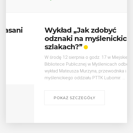
Wykład „Jak zdobyć
odznaki na myślenickich
szlakach?”
W środę 12 sierpnia o godz. 17 w Miejskiej
Bibliotece Publicznej w Myślenicach odbędzie się
wykład Mateusza Murzyna, przewodnika i prezesa
myślenickiego oddziału PTTK Lubomir. ...
POKAŻ SZCZEGÓŁY