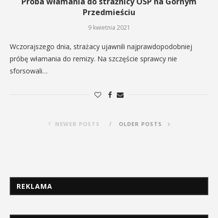
Próba włamania do strażnicy OSP na Górnym
Przedmieściu
9 kwietnia 2021
Wczorajszego dnia, strażacy ujawnili najprawdopodobniej
próbę włamania do remizy. Na szczęście sprawcy nie
sforsowali…
NEWER POSTS
OLDER POSTS
REKLAMA