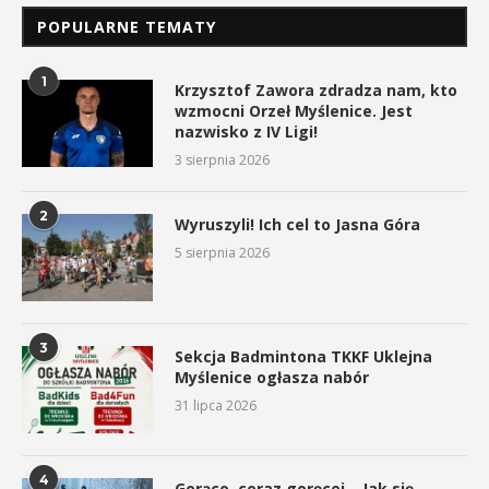
POPULARNE TEMATY
1
Krzysztof Zawora zdradza nam, kto
wzmocni Orzeł Myślenice. Jest
nazwisko z IV Ligi!
3 sierpnia 2026
2
Wyruszyli! Ich cel to Jasna Góra
5 sierpnia 2026
3
Sekcja Badmintona TKKF Uklejna
Myślenice ogłasza nabór
31 lipca 2026
4
Gorąco, coraz goręcej… Jak się