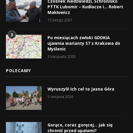
Czosnek niedźwiedzi, Schronisko
PTTK Lubomir – Kudłacze i… Robert
Makłowicz
15 lutego 2021
3
Po miesiącach zwłoki GDDKiA
ujawnia warianty S7 z Krakowa do
Myślenic
3 listopada 2025
POLECAMY
Wyruszyli! Ich cel to Jasna Góra
5 sierpnia 2026
Gorąco, coraz goręcej… Jak się
chronić przed upałami?