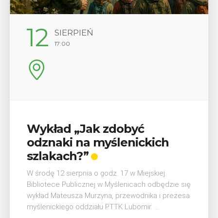
12
SIERPIEŃ
17:00
Wykład „Jak zdobyć
odznaki na myślenickich
szlakach?”
W środę 12 sierpnia o godz. 17 w Miejskiej
Bibliotece Publicznej w Myślenicach odbędzie się
wykład Mateusza Murzyna, przewodnika i prezesa
myślenickiego oddziału PTTK Lubomir. ...