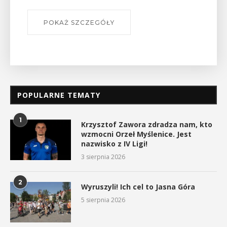
POKAŻ SZCZEGÓŁY
POPULARNE TEMATY
1
Krzysztof Zawora zdradza nam, kto
wzmocni Orzeł Myślenice. Jest
nazwisko z IV Ligi!
3 sierpnia 2026
2
Wyruszyli! Ich cel to Jasna Góra
5 sierpnia 2026