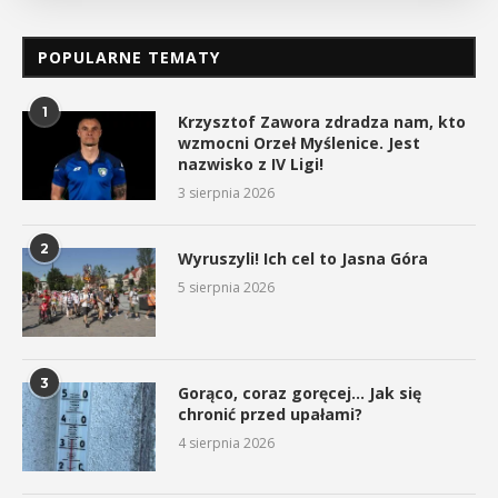
POPULARNE TEMATY
1
Krzysztof Zawora zdradza nam, kto
wzmocni Orzeł Myślenice. Jest
nazwisko z IV Ligi!
3 sierpnia 2026
2
Wyruszyli! Ich cel to Jasna Góra
5 sierpnia 2026
3
Gorąco, coraz goręcej… Jak się
chronić przed upałami?
4 sierpnia 2026