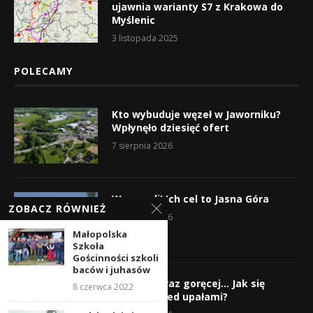
ujawnia warianty S7 z Krakowa do
Myślenic
3 listopada 2025
POLECAMY
Kto wybuduje węzeł w Jaworniku?
Wpłynęło dziesięć ofert
7 sierpnia 2026
Wyruszyli! Ich cel to Jasna Góra
ZOBACZ RÓWNIEŻ
5 sierpnia 2026
Małopolska
Szkoła
Gościnności szkoli
baców i juhasów
Gorąco, coraz goręcej… Jak się
8 czerwca 2022
chronić przed upałami?