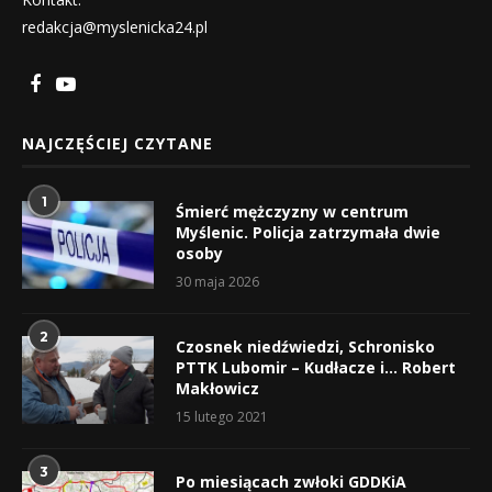
redakcja@myslenicka24.pl
NAJCZĘŚCIEJ CZYTANE
1
Śmierć mężczyzny w centrum
Myślenic. Policja zatrzymała dwie
osoby
30 maja 2026
2
Czosnek niedźwiedzi, Schronisko
PTTK Lubomir – Kudłacze i… Robert
Makłowicz
15 lutego 2021
3
Po miesiącach zwłoki GDDKiA