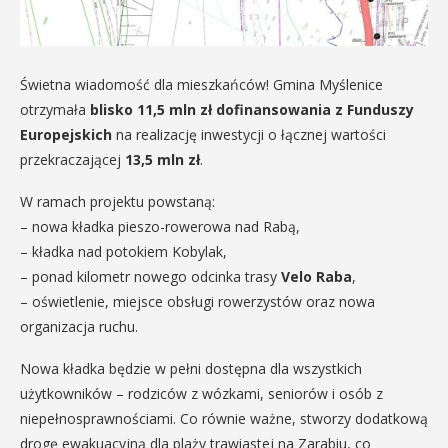
Świetna wiadomość dla mieszkańców! Gmina Myślenice
otrzymała
blisko 11,5 mln zł dofinansowania z Funduszy
Europejskich
na realizację inwestycji o łącznej wartości
przekraczającej
13,5 mln zł
.
W ramach projektu powstaną:
– nowa kładka pieszo-rowerowa nad Rabą,
– kładka nad potokiem Kobylak,
– ponad kilometr nowego odcinka trasy
Velo Raba
,
– oświetlenie, miejsce obsługi rowerzystów oraz nowa
organizacja ruchu.
Nowa kładka będzie w pełni dostępna dla wszystkich
użytkowników – rodziców z wózkami, seniorów i osób z
niepełnosprawnościami. Co równie ważne, stworzy dodatkową
drogę ewakuacyjną dla plaży trawiastej na Zarabiu, co