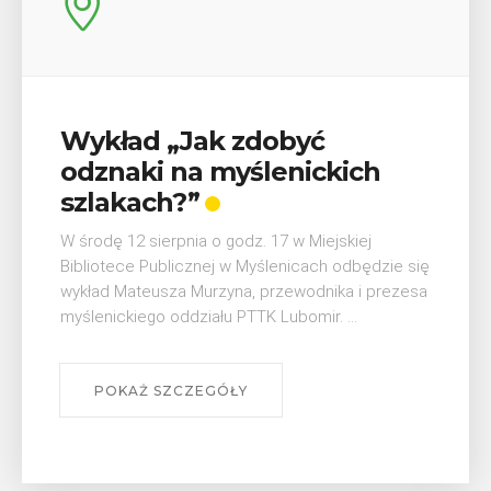
yć
V Turniej Myślimira.
ickich
Mieszczanie i rzemieśl
W ostatni weekend wakacji, czyli 29-30 
Myślenicach odbędzie się piąta edycja
Miejskiej
Myślimira. Wydarzenie organizowane p
cach odbędzie się
Muzeum Niepodległości w Myślenicac
odnika i prezesa
się na ...
mir. ...
POKAŻ SZCZEGÓŁY