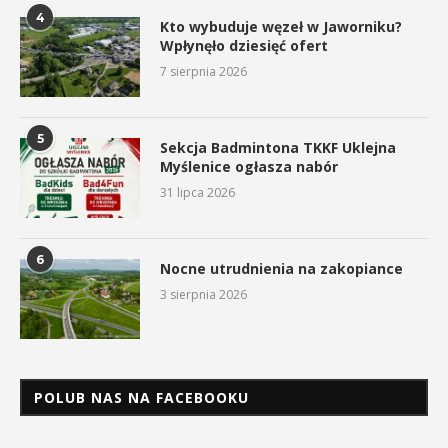
4
Kto wybuduje węzeł w Jaworniku?
Wpłynęło dziesięć ofert
7 sierpnia 2026
5
Sekcja Badmintona TKKF Uklejna
Myślenice ogłasza nabór
31 lipca 2026
6
Nocne utrudnienia na zakopiance
3 sierpnia 2026
POLUB NAS NA FACEBOOKU