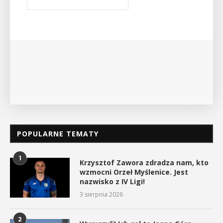
Bibliotece Publicznej w Myślenicach odbędzie się
wykład Mateusza Murzyna, przewodnika i prezesa
myślenickiego oddziału PTTK Lubomir. ...
POKAŻ SZCZEGÓŁY
POPULARNE TEMATY
1
Krzysztof Zawora zdradza nam, kto
wzmocni Orzeł Myślenice. Jest
nazwisko z IV Ligi!
3 sierpnia 2026
2