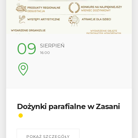
12
SIERPIEŃ
17:00
Wykład „Jak zdobyć
odznaki na myślenickich
szlakach?”
W środę 12 sierpnia o godz. 17 w Miejskiej