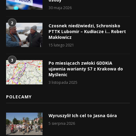
30 maja 2026
2
Czosnek niedźwiedzi, Schronisko
PTTK Lubomir – Kudłacze i… Robert
Makłowicz
15 lutego 2021
3
Po miesiącach zwłoki GDDKiA
ujawnia warianty S7 z Krakowa do
Myślenic
3 listopada 2025
POLECAMY
Wyruszyli! Ich cel to Jasna Góra
5 sierpnia 2026