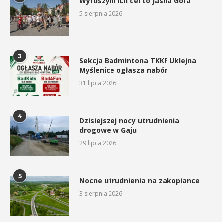
Wyruszyli! Ich cel to Jasna Góra
5 sierpnia 2026
3
Sekcja Badmintona TKKF Uklejna
Myślenice ogłasza nabór
31 lipca 2026
4
Dzisiejszej nocy utrudnienia
drogowe w Gaju
29 lipca 2026
5
Nocne utrudnienia na zakopiance
3 sierpnia 2026