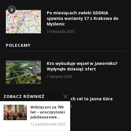
3
Po miesiącach zwłoki GDDKiA
ujawnia warianty S7 z Krakowa do
Myślenic
3 listopada 2025
POLECAMY
Kto wybuduje węzeł w Jaworniku?
Wpłynęło dziesięć ofert
7 sierpnia 2026
ZOBACZ RÓWNIEŻ
Wyruszyli! Ich cel to Jasna Góra
5 sierpnia 2026
Wdzięczni za 700
lat – uroczystości
jubileuszowe...
12 października 2025