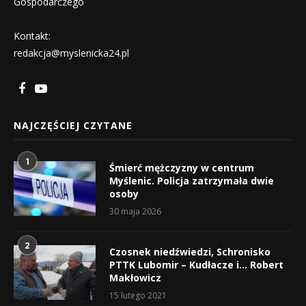
Gospodarczego
Kontakt:
redakcja@myslenicka24.pl
NAJCZĘŚCIEJ CZYTANE
1
Śmierć mężczyzny w centrum
Myślenic. Policja zatrzymała dwie
osoby
30 maja 2026
2
Czosnek niedźwiedzi, Schronisko
PTTK Lubomir – Kudłacze i… Robert
Makłowicz
15 lutego 2021