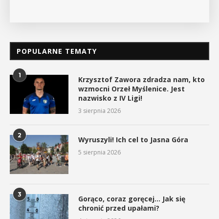
POPULARNE TEMATY
1
Krzysztof Zawora zdradza nam, kto
wzmocni Orzeł Myślenice. Jest
nazwisko z IV Ligi!
3 sierpnia 2026
2
Wyruszyli! Ich cel to Jasna Góra
5 sierpnia 2026
3
Gorąco, coraz goręcej… Jak się
chronić przed upałami?