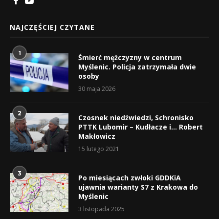
NAJCZĘŚCIEJ CZYTANE
1
Śmierć mężczyzny w centrum
Myślenic. Policja zatrzymała dwie
osoby
30 maja 2026
2
Czosnek niedźwiedzi, Schronisko
PTTK Lubomir – Kudłacze i… Robert
Makłowicz
15 lutego 2021
3
Po miesiącach zwłoki GDDKiA
ujawnia warianty S7 z Krakowa do
Myślenic
3 listopada 2025