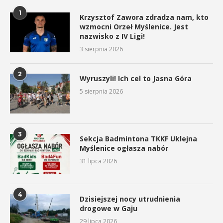
1
Krzysztof Zawora zdradza nam, kto
wzmocni Orzeł Myślenice. Jest
nazwisko z IV Ligi!
3 sierpnia 2026
2
Wyruszyli! Ich cel to Jasna Góra
5 sierpnia 2026
3
Sekcja Badmintona TKKF Uklejna
Myślenice ogłasza nabór
31 lipca 2026
4
Dzisiejszej nocy utrudnienia
drogowe w Gaju
29 lipca 2026