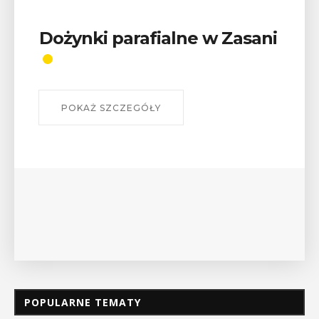
Wykład „Jak zdobyć
odznaki na myślenickich
szlakach?”
W środę 12 sierpnia o godz. 17 w Miejskiej
Bibliotece Publicznej w Myślenicach odbędzie się
wykład Mateusza Murzyna, przewodnika i prezesa
myślenickiego oddziału PTTK Lubomir. ...
POKAŻ SZCZEGÓŁY
POPULARNE TEMATY