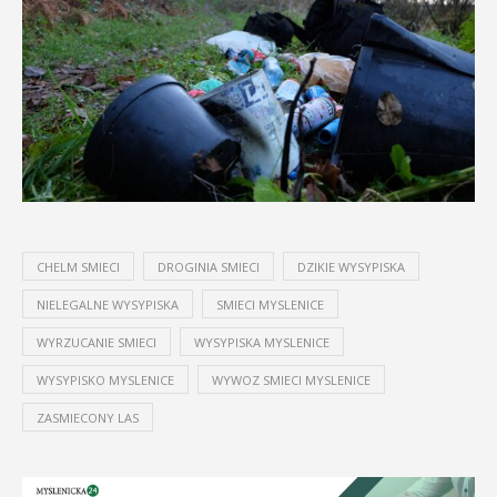
CHELM SMIECI
DROGINIA SMIECI
DZIKIE WYSYPISKA
NIELEGALNE WYSYPISKA
SMIECI MYSLENICE
WYRZUCANIE SMIECI
WYSYPISKA MYSLENICE
WYSYPISKO MYSLENICE
WYWOZ SMIECI MYSLENICE
ZASMIECONY LAS