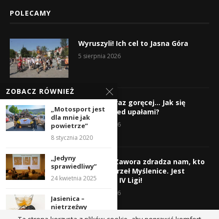
POLECAMY
Wyruszyli! Ich cel to Jasna Góra
5 sierpnia 2026
ZOBACZ RÓWNIEŻ
Gorąco, coraz goręcej… Jak się
„Motosport jest
chronić przed upałami?
dla mnie jak
4 sierpnia 2026
powietrze”
8 stycznia 2020
„Jedyny
Krzysztof Zawora zdradza nam, kto
sprawiedliwy”
wzmocni Orzeł Myślenice. Jest
24 kwietnia 2025
nazwisko z IV Ligi!
3 sierpnia 2026
Jasienica –
nietrzeźwy
kierowca