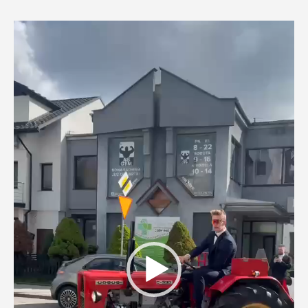
Odtwarzacz
video