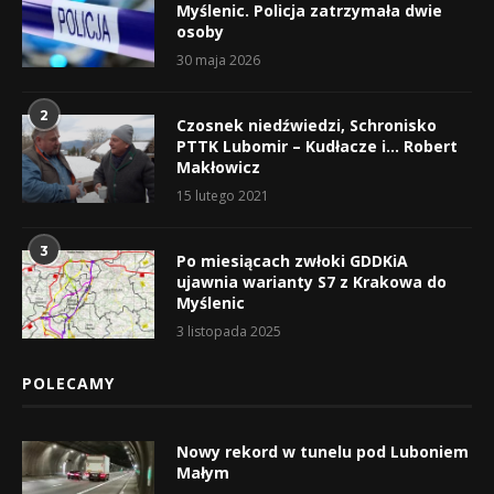
Myślenic. Policja zatrzymała dwie
osoby
30 maja 2026
2
Czosnek niedźwiedzi, Schronisko
PTTK Lubomir – Kudłacze i… Robert
Makłowicz
15 lutego 2021
3
Po miesiącach zwłoki GDDKiA
ujawnia warianty S7 z Krakowa do
Myślenic
3 listopada 2025
POLECAMY
Nowy rekord w tunelu pod Luboniem
Małym