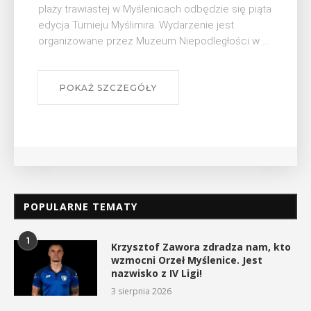
plaży trawiastej w Myślenicach odbędzie się piąta
edycja Turnieju Myślimira. Wydarzenie jest
organizowane przez Muzeum Niepodległości w ...
POKAŻ SZCZEGÓŁY
POPULARNE TEMATY
1
Krzysztof Zawora zdradza nam, kto
wzmocni Orzeł Myślenice. Jest
nazwisko z IV Ligi!
3 sierpnia 2026