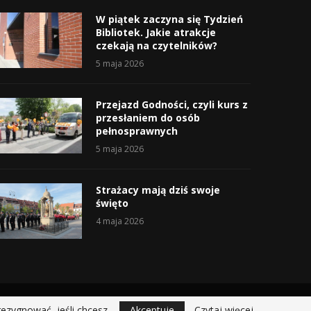
W piątek zaczyna się Tydzień
Bibliotek. Jakie atrakcje
czekają na czytelników?
5 maja 2026
Przejazd Godności, czyli kurs z
przesłaniem do osób
pełnosprawnych
5 maja 2026
Strażacy mają dziś swoje
święto
4 maja 2026
rezygnować, jeśli chcesz.
Akceptuje
Czytaj więcej