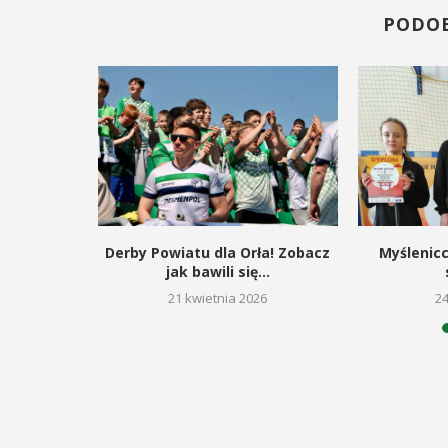
PODO
zymon
Derby Powiatu dla Orła! Zobacz
Myślenic
ją miejsce
jak bawili się...
21 kwietnia 2026
2
26