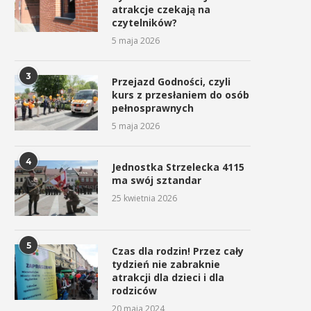
atrakcje czekają na
czytelników?
5 maja 2026
3
Przejazd Godności, czyli
kurs z przesłaniem do osób
pełnosprawnych
5 maja 2026
4
Jednostka Strzelecka 4115
Energylandia Rally Team
Znakomity dzień Energylan
ma swój sztandar
najlepszym zespołem
Rally Team na Rajdzie Dakar
25 kwietnia 2026
prywatnym Rajdu Dakar...
17 stycznia 2026
17 stycznia 2026
5
Czas dla rodzin! Przez cały
tydzień nie zabraknie
atrakcji dla dzieci i dla
rodziców
20 maja 2024