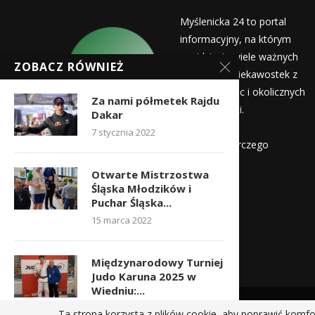
Myślenicka 24 to portal
informacyjny, na którym
znajdziecie wiele ważnych
ZOBACZ RÓWNIEŻ
informacji i ciekawostek z
życia Myślenic i okolicznych
Za nami półmetek Rajdu
miejscowości.
Dakar
Wydawca:
7 stycznia 2022
Myślenicka Agencja Rozwoju Gospodarczego
Otwarte Mistrzostwa
Kontakt:
Śląska Młodzików i
redakcja@myslenicka24.pl
Puchar Śląska...
15 marca 2022
Międzynarodowy Turniej
Judo Karuna 2025 w
Wiedniu:...
27 lutego 2025
Ta strona korzysta z plików cookie, aby poprawić komfo