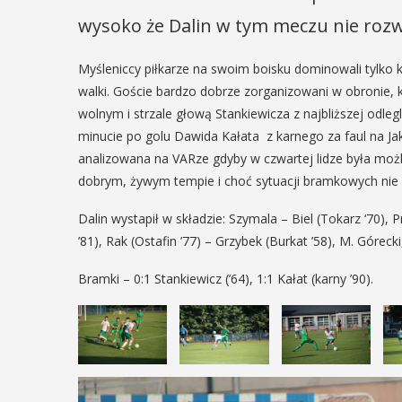
wysoko że Dalin w tym meczu nie rozwi
Myśleniccy piłkarze na swoim boisku dominowali tylko k
walki. Goście bardzo dobrze zorganizowani w obronie, ki
wolnym i strzale głową Stankiewicza z najbliższej odle
minucie po golu Dawida Kałata z karnego za faul na Jak
analizowana na VARze gdyby w czwartej lidze była moż
dobrym, żywym tempie i choć sytuacji bramkowych nie b
Dalin wystapił w składzie: Szymala – Biel (Tokarz ‘70), 
’81), Rak (Ostafin ’77) – Grzybek (Burkat ’58), M. Górecki
Bramki – 0:1 Stankiewicz (’64), 1:1 Kałat (karny ’90).