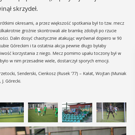
nął skrzydeł.
rótkimi okresami, a przez większość spotkania był to tzw. mecz
lkakrotnie groźnie skontrowali ale bramkę zdobyli po rzucie
glości. Dalin dosyć chaotycznie atakując wyrównał dopiero w 90
ubie Góreckim i ta ostatnia akcja pewnie długo byłaby
liwość korzystania z niego. Mecz pomimo upału toczony był w
yło w nim przesadnie wiele, dostarczył sporych emocji.
Przetocki, Senderski, Cienkosz (Rusek ’77) – Kałat, Wojtan (Muniak
, J. Górecki.