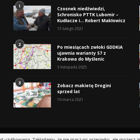
1
Czosnek niedźwiedzi,
Schronisko PTTK Lubomir –
Kudłacze i… Robert Makłowicz
15 lutego 2021
2
Po miesiącach zwłoki GDDKiA
ujawnia warianty S7 z
Krakowa do Myślenic
3 listopada 2025
3
Zobacz makietę Drogini
sprzed lat
10 marca 2021
@2019 - All Right Reserved.
rt użytkowania. Zakładamy, że nie masz nic przeciwko, ale możesz z