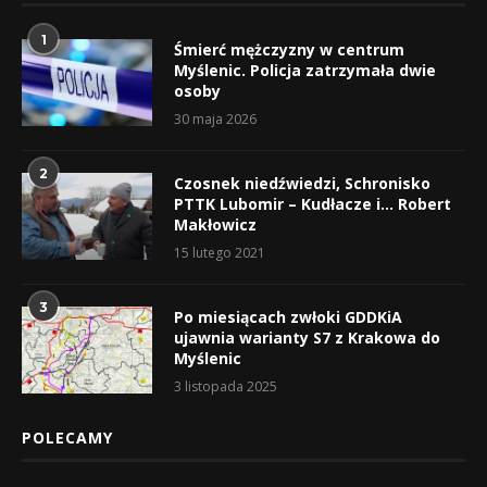
1
Śmierć mężczyzny w centrum
Myślenic. Policja zatrzymała dwie
osoby
30 maja 2026
2
Czosnek niedźwiedzi, Schronisko
PTTK Lubomir – Kudłacze i… Robert
Makłowicz
15 lutego 2021
3
Po miesiącach zwłoki GDDKiA
ujawnia warianty S7 z Krakowa do
Myślenic
3 listopada 2025
POLECAMY