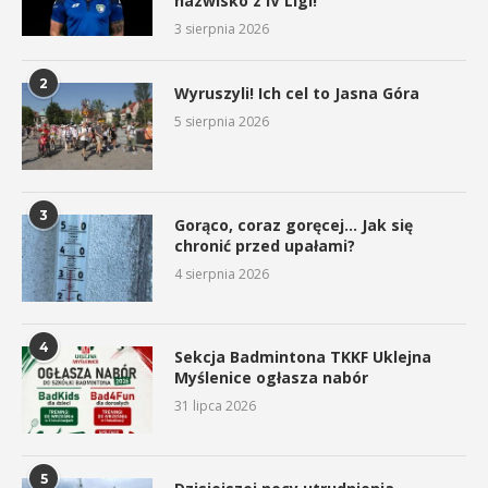
nazwisko z IV Ligi!
3 sierpnia 2026
2
Wyruszyli! Ich cel to Jasna Góra
5 sierpnia 2026
3
Gorąco, coraz goręcej… Jak się
chronić przed upałami?
4 sierpnia 2026
4
Sekcja Badmintona TKKF Uklejna
Myślenice ogłasza nabór
31 lipca 2026
5