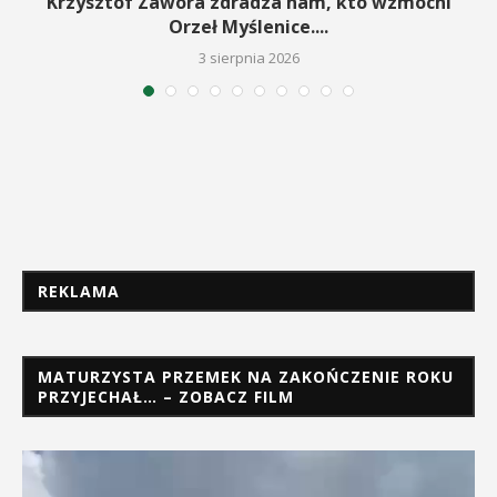
w
Krzysztof Zawora zdradza nam, kto wzmocni
Orzeł Myślenice....
3 sierpnia 2026
REKLAMA
MATURZYSTA PRZEMEK NA ZAKOŃCZENIE ROKU
PRZYJECHAŁ… – ZOBACZ FILM
Odtwarzacz
video